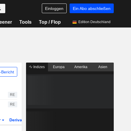
Einloggen
Ein Abo abschließen
eener
Tools
Top / Flop
Edition Deutschland
Indizes
Europa
Amerika
Asien
Bericht
RE
RE
r
Derivate
ETFs