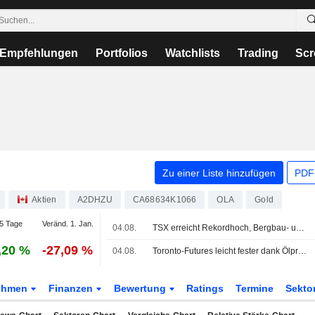
Empfehlungen
Portfolios
Watchlists
Trading
Scr
Zu einer Liste hinzufügen
PDF-
Aktien
A2DHZU
CA68634K1066
OLA
Gold
5 Tage
Veränd. 1. Jan.
04.08.
TSX erreicht Rekordhoch, Bergbau- und Technologiewerte springen an
,20 %
-27,09 %
04.08.
Toronto-Futures leicht fester dank Ölpreisanstieg; Spannungen im Nahen Osten halten an
ehmen
Finanzen
Bewertung
Ratings
Termine
Sekto