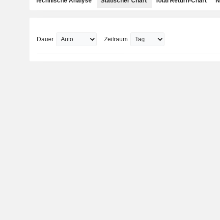
Technische Analyse
Statischer Chart
Total Return-Chart
N
Dauer
Zeitraum