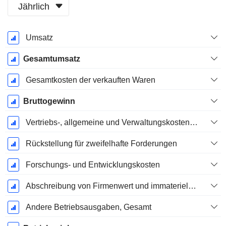
Jährlich
Ende d.
Umsatz
Geschäftsjahres:
Dezember
Gesamtumsatz
Gesamtkosten der verkauften Waren
Bruttogewinn
Vertriebs-, allgemeine und Verwaltungskosten, Gesamt
Rückstellung für zweifelhafte Forderungen
Forschungs- und Entwicklungskosten
Abschreibung von Firmenwert und immateriellen Vermögenswerten - (GuV)
Andere Betriebsausgaben, Gesamt