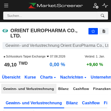
ORIENT EUROPHARMA CO., LTD.
49,10
NT$
0,00 %
ORIENT EUROPHARMA CO.,
LTD.
Gewinn- und Verlustrechnung Orient EuroPharma Co., Ltd
Schlusskurs
Taipei Exchange
07.08.2026
Veränd. 1. Jan.
TWD
0,00 %
49,10
+9,60 %
Übersicht
Kurse
Charts
Nachrichten
Unterneh
Gewinn- und Verlustrechnung
Bilanz
Cashflow
Finanzken
Gewinn- und Verlustrechnung
Bilanz
Cashflow
Fin