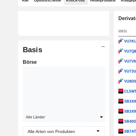
Alle
Optionsscheine
Knock-Out
Hebelprodukte
Anlagep
Derivat
WKN
VU7K
Basis
VU7Q
VU7V
Börse
VU73
VU8D
CL5W
SB3X
SB3X
Alle Länder
SB40
Alle Arten von Produkten
SB7A