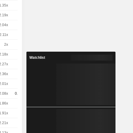
1.35x
1
12,06
EUR
2.19x
1
7,400
EUR
2.04x
1
7,950
EUR
2.11x
1
7,670
EUR
2x
1
8,100
EUR
2.18x
1
7,430
EUR
Watchlist
2.27x
1
7,140
EUR
2.36x
1
6,880
EUR
2.01x
1
8.07 / 8.08
2.08x
0.1
78.15 / 78.23
1.86x
1
8,740
EUR
1.91x
1
8,520
EUR
2.21x
1
7.34 / 7.35
2.13x
1
7.63 / 7.64