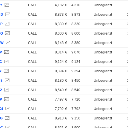
6Y
CALL
4,182
€
4,310
Unbegrenzt
HD
CALL
8,873
€
8,873
Unbegrenzt
YP
CALL
8,330
€
8,330
Unbegrenzt
YQ
CALL
8,600
€
8,600
Unbegrenzt
BW
CALL
8,143
€
8,380
Unbegrenzt
KV
CALL
8,814
€
9,070
Unbegrenzt
EC
CALL
9,124
€
9,124
Unbegrenzt
Y
CALL
9,394
€
9,394
Unbegrenzt
C8
CALL
8,180
€
8,450
Unbegrenzt
42
CALL
8,540
€
8,540
Unbegrenzt
2P
CALL
7,497
€
7,720
Unbegrenzt
K4
CALL
7,792
€
7,792
Unbegrenzt
8G
CALL
8,913
€
9,150
Unbegrenzt
QC
CALL
8,621
€
8,900
Unbegrenzt