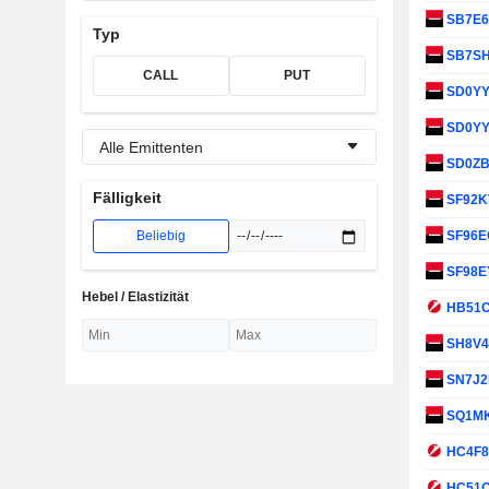
SB7E
Typ
SB7S
CALL
PUT
SD0Y
SD0Y
Alle Emittenten
SD0Z
Fälligkeit
SF92
Beliebig
SF96
SF98E
Hebel / Elastizität
HB51
SH8V
SN7J
SQ1M
HC4F
HC51