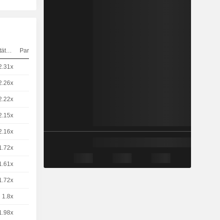
Elastizität
Parität
Kurs
2.31x
1
6,960
EUR
2.26x
1
7,100
EUR
2.22x
1
7,230
EUR
2.15x
1
7,470
EUR
2.16x
1
7,410
EUR
1.72x
1
9,430
EUR
1.61x
1
10,07
EUR
1.72x
1
9,410
EUR
1.8x
1
9.03 / 9.04
1.98x
1
8,220
EUR