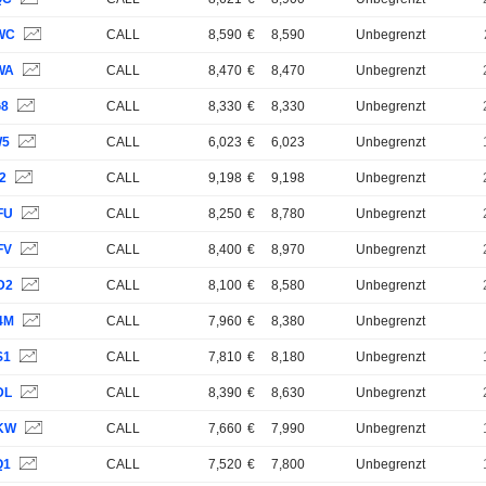
WC
CALL
8,590
€
8,590
Unbegrenzt
WA
CALL
8,470
€
8,470
Unbegrenzt
G8
CALL
8,330
€
8,330
Unbegrenzt
W5
CALL
6,023
€
6,023
Unbegrenzt
2
CALL
9,198
€
9,198
Unbegrenzt
FU
CALL
8,250
€
8,780
Unbegrenzt
FV
CALL
8,400
€
8,970
Unbegrenzt
D2
CALL
8,100
€
8,580
Unbegrenzt
4M
CALL
7,960
€
8,380
Unbegrenzt
S1
CALL
7,810
€
8,180
Unbegrenzt
DL
CALL
8,390
€
8,630
Unbegrenzt
KW
CALL
7,660
€
7,990
Unbegrenzt
Q1
CALL
7,520
€
7,800
Unbegrenzt