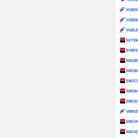
VU8D
VU8D
VU8L
SV73
SV9P2
SW1B
SW1B
SW1C
SW1N
SW1S
VM0U
SW1V
SW10