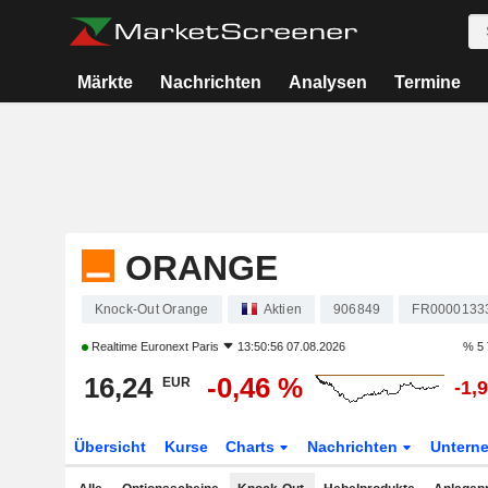
Märkte
Nachrichten
Analysen
Termine
ORANGE
Knock-Out Orange
Aktien
906849
FR0000133
Realtime
Euronext Paris
13:50:56 07.08.2026
% 5 
16,24
-0,46 %
EUR
-1,
Übersicht
Kurse
Charts
Nachrichten
Untern