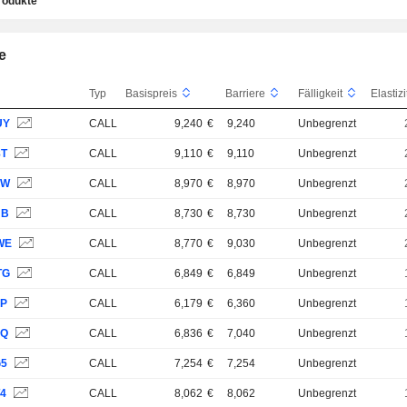
rodukte
e
Typ
Basispreis
Barriere
Fälligkeit
UY
CALL
9,240
€
9,240
Unbegrenzt
8T
CALL
9,110
€
9,110
Unbegrenzt
6W
CALL
8,970
€
8,970
Unbegrenzt
UB
CALL
8,730
€
8,730
Unbegrenzt
WE
CALL
8,770
€
9,030
Unbegrenzt
TG
CALL
6,849
€
6,849
Unbegrenzt
9P
CALL
6,179
€
6,360
Unbegrenzt
9Q
CALL
6,836
€
7,040
Unbegrenzt
G5
CALL
7,254
€
7,254
Unbegrenzt
T4
CALL
8,062
€
8,062
Unbegrenzt