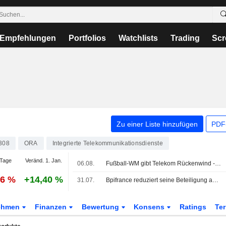
Empfehlungen
Portfolios
Watchlists
Trading
Scr
Zu einer Liste hinzufügen
PDF-
308
ORA
Integrierte Telekommunikationsdienste
Tage
Veränd. 1. Jan.
06.08.
Fußball-WM gibt Telekom Rückenwind - Aktienrückkauf ausgeweitet
96 %
+14,40 %
31.07.
Bpifrance reduziert seine Beteiligung an Orange über ein beschleunigtes Platzierungsverfahren
ehmen
Finanzen
Bewertung
Konsens
Ratings
Te