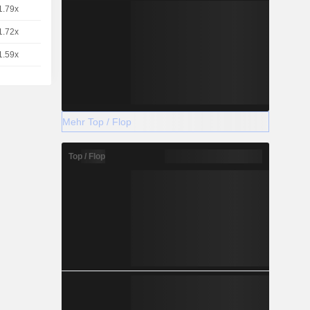
1.79x
1
9.08 / 9.09
1.72x
1
9.45 / 9.46
1.59x
1
10.2 / 10.21
Mehr Top / Flop
Top / Flop