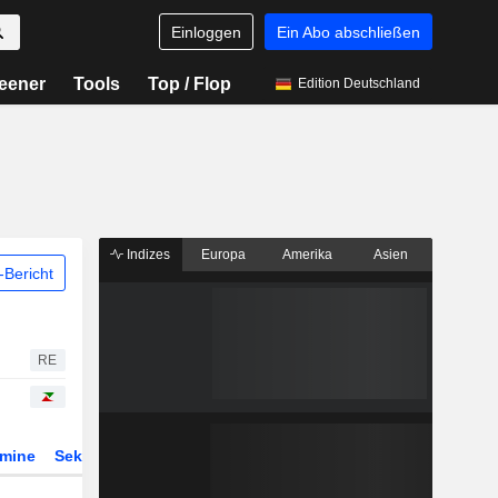
Einloggen
Ein Abo abschließen
eener
Tools
Top / Flop
Edition Deutschland
Indizes
Europa
Amerika
Asien
Bericht
RE
rmine
Sektor
Derivate
ETFs