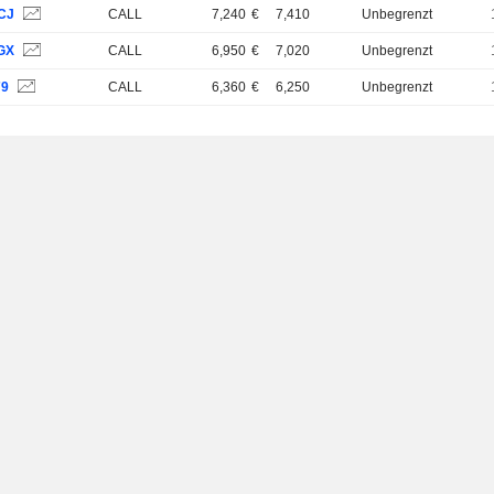
CJ
CALL
7,240
€
7,410
Unbegrenzt
GX
CALL
6,950
€
7,020
Unbegrenzt
79
CALL
6,360
€
6,250
Unbegrenzt