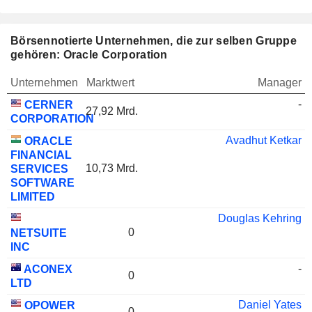
Börsennotierte Unternehmen, die zur selben Gruppe
gehören: Oracle Corporation
Unternehmen
Marktwert
Manager
-
CERNER
27,92 Mrd.
CORPORATION
Avadhut Ketkar
ORACLE
FINANCIAL
10,73 Mrd.
SERVICES
SOFTWARE
LIMITED
Douglas Kehring
0
NETSUITE
INC
-
ACONEX
0
LTD
Daniel Yates
OPOWER
0