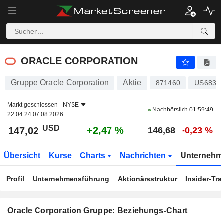
ORACLE CORPORATION
147,02
$
+2,47 %
ORACLE CORPORATION
Gruppe Oracle Corporation
Aktie
871460
US6838
Markt geschlossen -
NYSE
Nachbörslich
01:59:49
22:04:24 07.08.2026
USD
+2,47 %
147,02
146,68
-0,23 %
Übersicht
Kurse
Charts
Nachrichten
Unterneh
Profil
Unternehmensführung
Aktionärsstruktur
Insider-Tr
Oracle Corporation Gruppe: Beziehungs-Chart