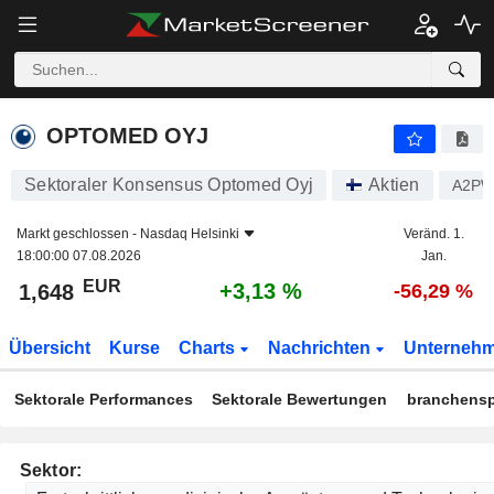
OPTOMED OYJ
1,648
€
+3,1
OPTOMED OYJ
Sektoraler Konsensus Optomed Oyj
Aktien
A2P
Markt geschlossen -
Nasdaq Helsinki
Veränd. 1.
18:00:00 07.08.2026
Jan.
EUR
+3,13 %
1,648
-56,29 %
Übersicht
Kurse
Charts
Nachrichten
Unterneh
Sektorale Performances
Sektorale Bewertungen
branchensp
Sektor: