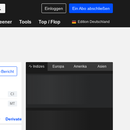
Einloggen
Ein Abo abschließen
eener
Tools
Top / Flop
Edition Deutschland
Indizes
Europa
Amerika
Asien
Bericht
CI
MT
Derivate
ETFs