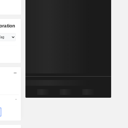
oration
-