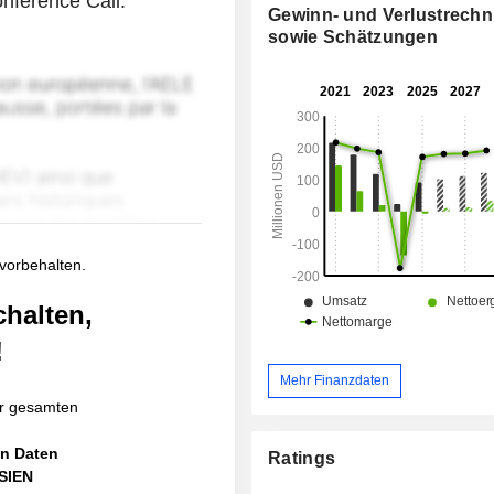
nference Call.
Gewinn- und Verlustrech
sowie Schätzungen
 vorbehalten.
chalten,
!
Mehr Finanzdaten
r gesamten
en Daten
Ratings
ASIEN