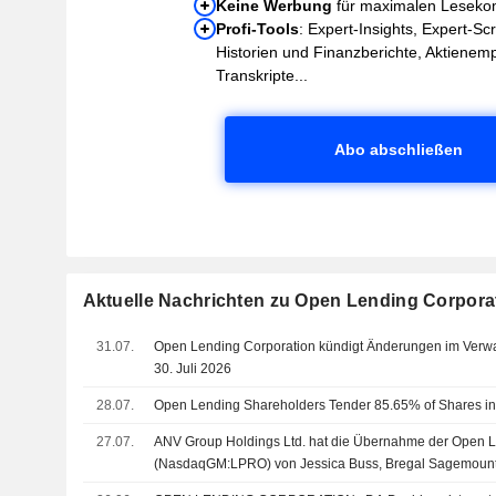
Keine Werbung
für maximalen Leseko
Profi-Tools
: Expert-Insights, Expert-Sc
Historien und Finanzberichte, Aktienem
Transkripte...
Abo abschließen
Aktuelle Nachrichten zu Open Lending Corpora
31.07.
Open Lending Corporation kündigt Änderungen im Verwa
30. Juli 2026
28.07.
Open Lending Shareholders Tender 85.65% of Shares in
27.07.
ANV Group Holdings Ltd. hat die Übernahme der Open L
(NasdaqGM:LPRO) von Jessica Buss, Bregal Sagemount I
Sagemount verwalteten Fonds, Nebula Holdings LLC un