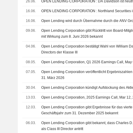
26.06.
OPEN LENDING CORPORATION : DA Davidson ist neu
16.06.
OPEN LENDING CORPORATION : Northland Se
16.06.
Open Lending wird durch Übernahme durch die ANV Group
09.06.
Open Lending Corporation gibt Rücktritt von Board-Mitg
mit Wirkung zum 8. Juni 2026 bekannt
04.06.
Open Lending Corporation bestätigt Wahl von William Da
Directors der Klasse III
08.05.
Open Lending Corporation, Q1 2026 Earnings Call, May
07.05.
Open Lending Corporation veröffentlicht Ergebniszahlen 
31. März 2026
30.04.
Open Lending Corporation kündigt Aufstockung des Akt
13.03.
Open Lending Corporation, 2025 Earnings Call, Mar 12,
12.03.
Open Lending Corporation gibt Ergebnisse für das vierte
Geschäftsjahr zum 31. Dezember 2025 bekannt
06.03.
Open Lending Corporation gibt bekannt, dass Charles D.
als Class III Director antritt