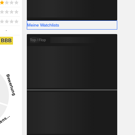
Meine Watchlists
-
BBB
Top / Flop