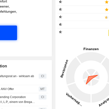
mfort
reener,
pfehlungen,
tion
ltungsrat an - wirksam ab
CI
 ANV Offer
MT
ending Corporation
CI
, L.P., einem von Bregal
d weiteren abgeschlossen.