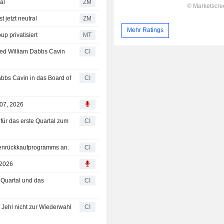
tral
ZM
curities ist jetzt neutral
ZM
Mehr Ratings
 privatisiert
MT
lied William Dabbs Cavin
CI
bbs Cavin in das Board of
CI
 07, 2026
für das erste Quartal zum
CI
ienrückkaufprogramms an.
CI
 2026
 Quartal und das
CI
 Jehl nicht zur Wiederwahl
CI