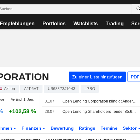
Empfehlungen
Portfolios
Watchlists
Trading
Scr
PORATION
Zu einer Liste hinzufügen
PDF-
Aktien
A2P6VT
US68373J1043
LPRO
age
Veränd. 1. Jan.
31.07.
Open Lending Corporation kündigt Änderungen im Verwaltungsrat an - wirksam ab 30. Juli 2026
-%
+102,58 %
28.07.
Open Lending Shareholders Tender 85.65% of Shares in ANV Offer
ehmen
Finanzen
Bewertung
Ratings
Termine
Sektor