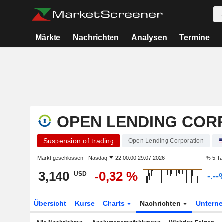
Märkte
Nachrichten
Analysen
Termine
OPEN LENDING COR
Suspension of trading
Open Lending Corporation
Markt geschlossen -
Nasdaq
22:00:00 29.07.2026
% 5 T
3,140
-0,32 %
USD
-.-
Übersicht
Kurse
Charts
Nachrichten
Untern