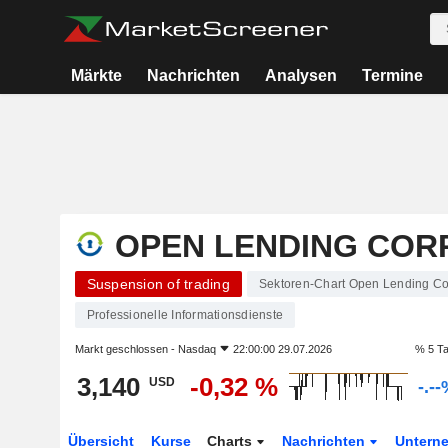
Märkte
Nachrichten
Analysen
Termine
OPEN LENDING COR
Suspension of trading
Sektoren-Chart Open Lending Co
Professionelle Informationsdienste
Markt geschlossen -
Nasdaq
22:00:00 29.07.2026
% 5 T
3,140
-0,32 %
USD
-.-
Übersicht
Kurse
Charts
Nachrichten
Untern