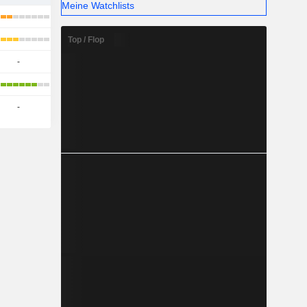
Meine Watchlists
Top / Flop
-
-