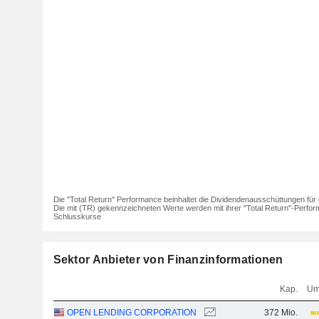
Die "Total Return" Performance beinhaltet die Dividendenausschüttungen für 
Die mit (TR) gekennzeichneten Werte werden mit ihrer "Total Return"-Perfor
Schlusskurse
Sektor Anbieter von Finanzinformationen
Kap.
Um
OPEN LENDING CORPORATION
372 Mio.