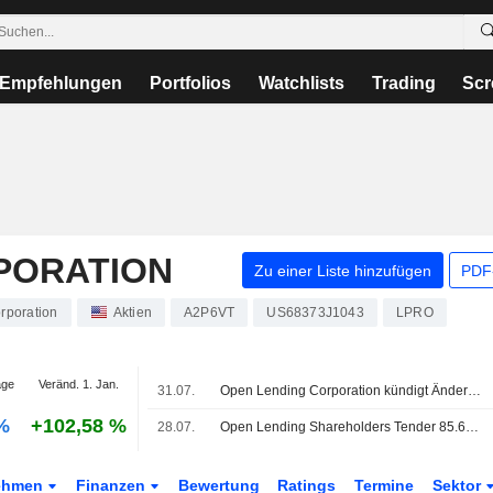
Empfehlungen
Portfolios
Watchlists
Trading
Scr
PORATION
Zu einer Liste hinzufügen
PDF-
rporation
Aktien
A2P6VT
US68373J1043
LPRO
age
Veränd. 1. Jan.
31.07.
Open Lending Corporation kündigt Änderungen im Verwaltungsrat an - wirksam ab 30. Juli 2026
-%
+102,58 %
28.07.
Open Lending Shareholders Tender 85.65% of Shares in ANV Offer
ehmen
Finanzen
Bewertung
Ratings
Termine
Sektor