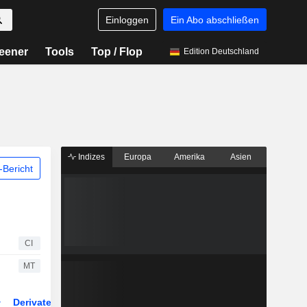
Einloggen
Ein Abo abschließen
eener
Tools
Top / Flop
Edition Deutschland
Indizes
Europa
Amerika
Asien
Bericht
CI
MT
Derivate
ETFs