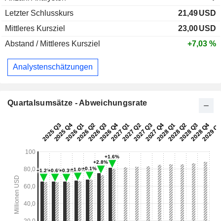
Letzter Schlusskurs
21,49
USD
Mittleres Kursziel
23,00
USD
Abstand / Mittleres Kursziel
+7,03 %
Analystenschätzungen
Quartalsumsätze - Abweichungsrate