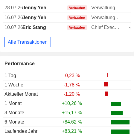
28.07.26
Jenny Yeh
Verwaltungsratsmitglied
-
Verkaufen
16.07.26
Jenny Yeh
Verwaltungsratsmitglied
-
Verkaufen
10.07.26
Eric Stang
Chief Executive Officer (CEO)
-2
Verkaufen
Alle Transaktionen
Performance
1 Tag
-0,23 %
1 Woche
-1,78 %
Aktueller Monat
-1,20 %
1 Monat
+10,26 %
3 Monate
+15,17 %
6 Monate
+84,62 %
Laufendes Jahr
+83,21 %