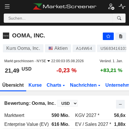
OOMA, INC.
21,49
$
-0,23 %
OOMA, INC.
Kurs Ooma, Inc.
Aktien
A14W64
US683416101
Markt geschlossen -
NYSE
22:00:03 05.08.2026
Veränd. 1. Jan.
USD
-0,23 %
21,49
+83,21 %
Übersicht
Kurse
Charts
Nachrichten
Unterneh
Bewertung: Ooma, Inc.
Marktwert
590 Mio.
KGV 2027 *
56,6x
Enterprise Value (EV)
616 Mio.
EV / Sales 2027 *
1,88x