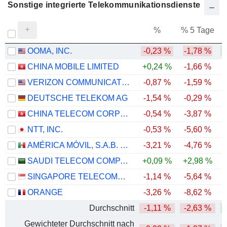
Sonstige integrierte Telekommunikationsdienste
%
% 5 Tage
%
OOMA, INC.
-0,23 %
-1,78 %
+
CHINA MOBILE LIMITED
+0,24 %
-1,66 %
VERIZON COMMUNICATIONS, INC.
-0,87 %
-1,59 %
DEUTSCHE TELEKOM AG
-1,54 %
-0,29 %
-
CHINA TELECOM CORPORATION LIMITED
-0,54 %
-3,87 %
-
NTT, INC.
-0,53 %
-5,60 %
AMÉRICA MÓVIL, S.A.B. DE C.V.
-3,21 %
-4,76 %
+
SAUDI TELECOM COMPANY
+0,09 %
+2,98 %
SINGAPORE TELECOMMUNICATIONS LIMITED
-1,14 %
-5,64 %
ORANGE
-3,26 %
-8,62 %
+
Durchschnitt
-1,11 %
-2,63 %
+
Gewichteter Durchschnitt nach