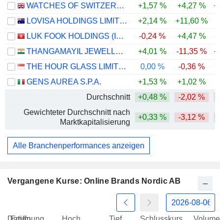
WATCHES OF SWITZERLAND GROUP PLC
+1,57 %
+4,27 %
+
LOVISA HOLDINGS LIMITED
+2,14 %
+11,60 %
-
LUK FOOK HOLDINGS (INTERNATIONAL) LIMITED
-0,24 %
+4,47 %
+
THANGAMAYIL JEWELLERY LIMITED
+4,01 %
-11,35 %
+
THE HOUR GLASS LIMITED
0,00 %
-0,36 %
+
GENS AUREA S.P.A.
+1,53 %
+1,02 %
Durchschnitt
+0,48 %
-2,02 %
+
Gewichteter Durchschnitt nach
+0,33 %
-3,12 %
+
Marktkapitalisierung
Alle Branchenperformances anzeigen
Vergangene Kurse: Online Brands Nordic AB
Datum
Eröffnung
Hoch
Tief
Schlusskurs
Volume