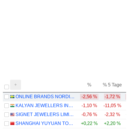
%
% 5 Tage
%
ONLINE BRANDS NORDIC AB
-2,56 %
-1,72 %
-
KALYAN JEWELLERS INDIA LIMITED
-1,10 %
-11,05 %
SIGNET JEWELERS LIMITED
-0,76 %
-2,32 %
+
SHANGHAI YUYUAN TOURIST MART (GROUP) CO., LTD.
+0,22 %
+2,20 %
-