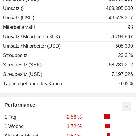
Umsatz ()
469.895.000
Umsatz (USD)
49.528.217
Mitarbeiterzahl
98
Umsatz / Mitarbeiter (SEK)
4.794.847
Umsatz / Mitarbeiter (USD)
505.390
Streubesitz
23.3 %
Streubesitz (SEK)
68.281.212
Streubesitz (USD)
7.197.026
Täglich gehandeltes Kapital
0.02%
Performance
1 Tag
-2,56 %
1 Woche
-1,72 %
Aktueller Monat
-0,87 %