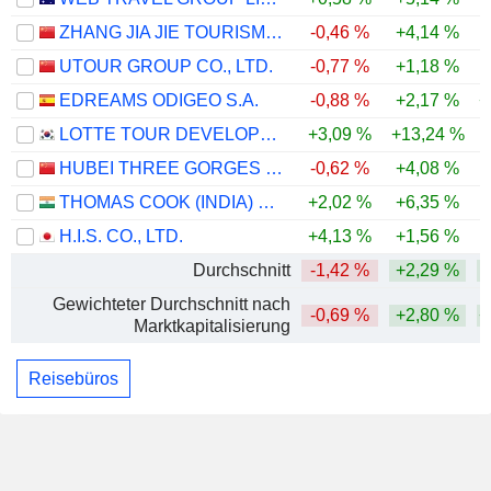
ZHANG JIA JIE TOURISM GROUP CO., LTD
-0,46 %
+4,14 %
-
UTOUR GROUP CO., LTD.
-0,77 %
+1,18 %
EDREAMS ODIGEO S.A.
-0,88 %
+2,17 %
+
LOTTE TOUR DEVELOPMENT CO., LTD.
+3,09 %
+13,24 %
-
HUBEI THREE GORGES TOURISM GROUP CO., LTD.
-0,62 %
+4,08 %
THOMAS COOK (INDIA) LIMITED
+2,02 %
+6,35 %
H.I.S. CO., LTD.
+4,13 %
+1,56 %
Durchschnitt
-1,42 %
+2,29 %
Gewichteter Durchschnitt nach
-0,69 %
+2,80 %
+
Marktkapitalisierung
Reisebüros