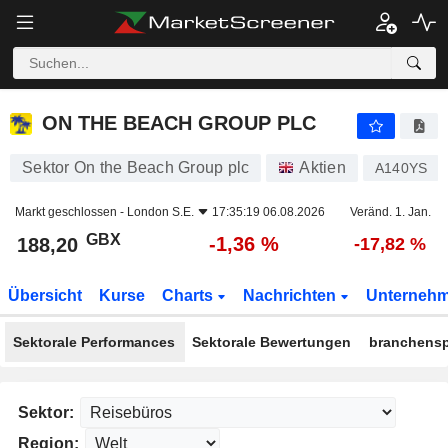
ON THE BEACH GROUP PLC
188,20
p
-1,36 %
ON THE BEACH GROUP PLC
Sektor On the Beach Group plc
Aktien
A140YS
Markt geschlossen -
London S.E.
17:35:19 06.08.2026
Veränd. 1. Jan.
GBX
-1,36 %
188,20
-17,82 %
Übersicht
Kurse
Charts
Nachrichten
Unterneh
Sektorale Performances
Sektorale Bewertungen
branchensp
Sektor:
Region: