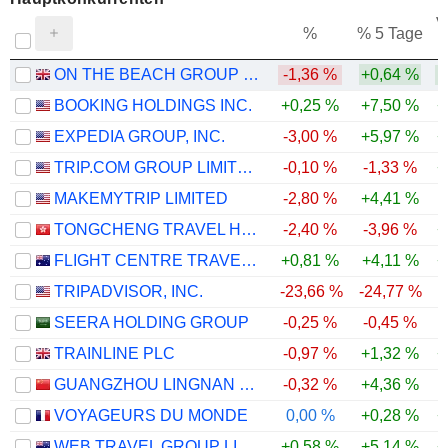
V
%
% 5 Tage
ON THE BEACH GROUP PLC
-1,36 %
+0,64 %
BOOKING HOLDINGS INC.
+0,25 %
+7,50 %
+
EXPEDIA GROUP, INC.
-3,00 %
+5,97 %
+
TRIP.COM GROUP LIMITED
-0,10 %
-1,33 %
+
MAKEMYTRIP LIMITED
-2,80 %
+4,41 %
TONGCHENG TRAVEL HOLDINGS LIMITED
-2,40 %
-3,96 %
+
FLIGHT CENTRE TRAVEL GROUP LIMITED
+0,81 %
+4,11 %
+
TRIPADVISOR, INC.
-23,66 %
-24,77 %
-
SEERA HOLDING GROUP
-0,25 %
-0,45 %
TRAINLINE PLC
-0,97 %
+1,32 %
+
GUANGZHOU LINGNAN GROUP HOLDINGS COMPANY LIMITED
-0,32 %
+4,36 %
VOYAGEURS DU MONDE
0,00 %
+0,28 %
+
WEB TRAVEL GROUP LIMITED
+0,58 %
+5,14 %
+