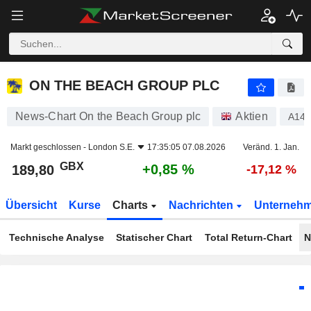
ON THE BEACH GROUP PLC
189,80
p
+0,85 %
ON THE BEACH GROUP PLC
News-Chart On the Beach Group plc
Aktien
A14
Markt geschlossen -
London S.E.
17:35:05 07.08.2026
Veränd. 1. Jan.
GBX
+0,85 %
189,80
-17,12 %
Übersicht
Kurse
Charts
Nachrichten
Unterneh
Technische Analyse
Statischer Chart
Total Return-Chart
N