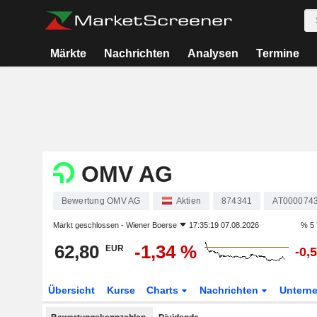
Märkte
Nachrichten
Analysen
Termine
OMV AG
Bewertung OMV AG
Aktien
874341
AT000074
Markt geschlossen -
Wiener Boerse
17:35:19 07.08.2026
% 5 
62,80
-1,34 %
EUR
-0,
Übersicht
Kurse
Charts
Nachrichten
Untern