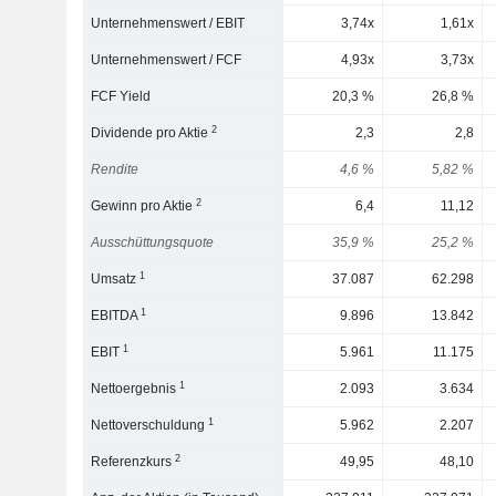
Unternehmenswert / EBIT
3,74x
1,61x
Unternehmenswert / FCF
4,93x
3,73x
FCF Yield
20,3 %
26,8 %
2
Dividende pro Aktie
2,3
2,8
Rendite
4,6 %
5,82 %
2
Gewinn pro Aktie
6,4
11,12
Ausschüttungsquote
35,9 %
25,2 %
1
Umsatz
37.087
62.298
1
EBITDA
9.896
13.842
1
EBIT
5.961
11.175
1
Nettoergebnis
2.093
3.634
1
Nettoverschuldung
5.962
2.207
2
Referenzkurs
49,95
48,10