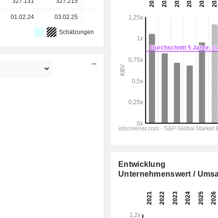
327.131
327.215
327.001
326.145
-
01.02.24
03.02.25
03.02.26
-
-
Schätzungen
Entwicklung
Unternehmenswert / Umsa