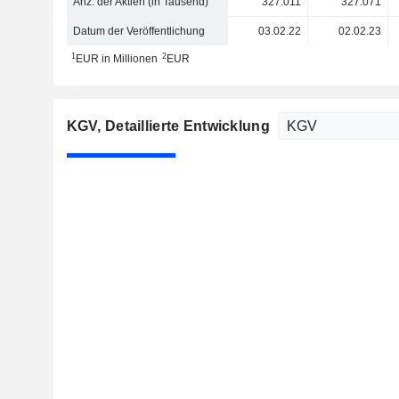
Anz. der Aktien (in Tausend)
327.011
327.071
Datum der Veröffentlichung
03.02.22
02.02.23
1
2
EUR in Millionen
EUR
KGV
, Detaillierte Entwicklung