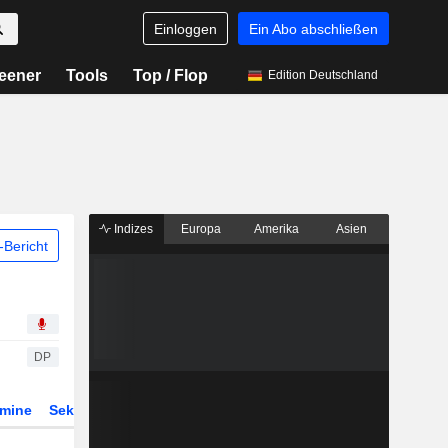
Einloggen
Ein Abo abschließen
eener
Tools
Top / Flop
Edition Deutschland
Indizes
Europa
Amerika
Asien
Bericht
DP
rmine
Sektor
Derivate
ETFs