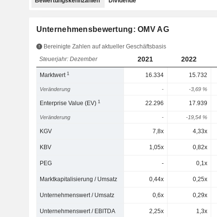
Bewertungskennzahlen
Dividende
Unternehmensbewertung: OMV AG
Bereinigte Zahlen auf aktueller Geschäftsbasis
2021
2022
Steuerjahr: Dezember
1
Marktwert
16.334
15.732
Veränderung
-
-3,69 %
1
Enterprise Value (EV)
22.296
17.939
Veränderung
-
-19,54 %
KGV
7,8x
4,33x
KBV
1,05x
0,82x
PEG
-
0,1x
Marktkapitalisierung / Umsatz
0,44x
0,25x
Unternehmenswert / Umsatz
0,6x
0,29x
Unternehmenswert / EBITDA
2,25x
1,3x