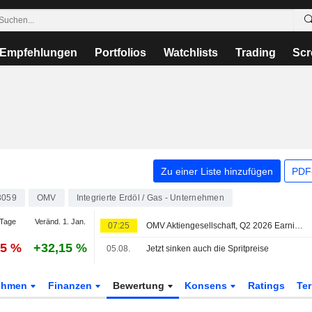
Empfehlungen
Portfolios
Watchlists
Trading
Scr
Zu einer Liste hinzufügen
PDF-
3059
OMV
Integrierte Erdöl / Gas - Unternehmen
Tage
Veränd. 1. Jan.
07:25
OMV Aktiengesellschaft, Q2 2026 Earnings Call, Jul 31, 2026
55 %
+32,15 %
05.08.
Jetzt sinken auch die Spritpreise
ehmen
Finanzen
Bewertung
Konsens
Ratings
Te