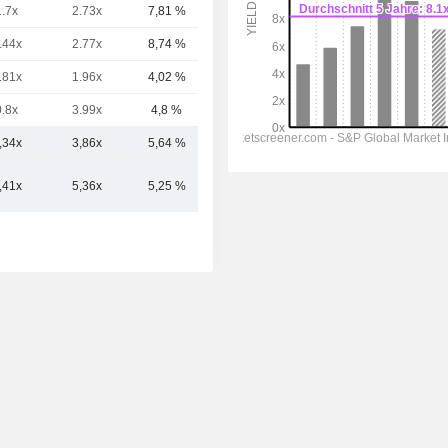
1.7x
2.73x
7,81 %
146 Mrd.
.44x
2.77x
8,74 %
110 Mrd.
.81x
1.96x
4,02 %
93,08 Mrd.
0.8x
3.99x
4,8 %
78,44 Mrd.
,34x
3,86x
5,64 %
324,48 Mrd.
,41x
5,36x
5,25 %