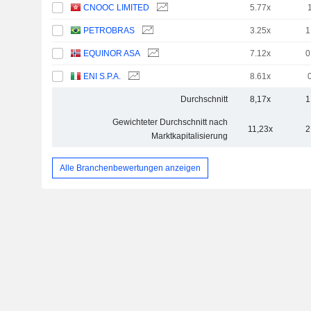
CNOOC LIMITED
5.77x
PETROBRAS
3.25x
1
EQUINOR ASA
7.12x
0
ENI S.P.A.
8.61x
Durchschnitt
8,17x
1
Gewichteter Durchschnitt nach
11,23x
2
Marktkapitalisierung
Alle Branchenbewertungen anzeigen