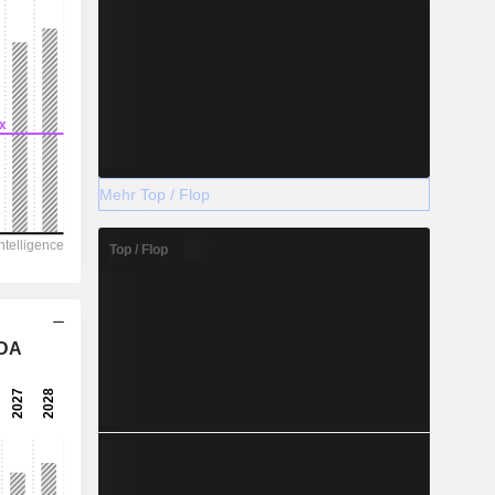
Mehr Top / Flop
Top / Flop
TDA