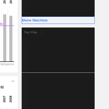
-
-
Meine Watchlists
Top / Flop
tz