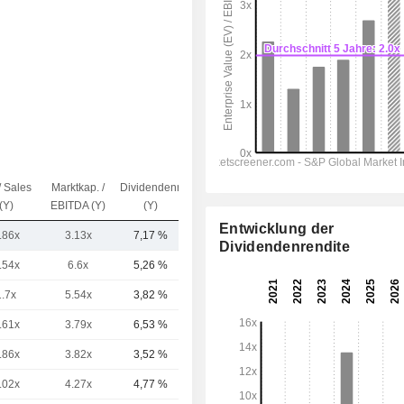
/ Sales
Marktkap. /
Dividendenrendite
Kap.($)
(Y)
EBITDA (Y)
(Y)
Entwicklung der
.86x
3.13x
7,17 %
23,68 Mrd.
Dividendenrendite
.54x
6.6x
5,26 %
1.707 Mrd.
1.7x
5.54x
3,82 %
366 Mrd.
.61x
3.79x
6,53 %
284 Mrd.
.86x
3.82x
3,52 %
246 Mrd.
.02x
4.27x
4,77 %
190 Mrd.