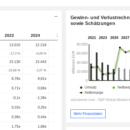
Gewinn- und Verlustrech
sowie Schätzungen
2023
2024
2025
2026
2027
13.010
12.218
15.539
20.482
-
-17,3 %
-6,09 %
27,18 %
31,81 %
-
15.130
15.443
19.172
24.504
24.650
-15,66 %
2,07 %
24,15 %
27,81 %
0,59 %
8,78x
8,81x
15,3x
7,13x
8,61x
0,71x
0,68x
0,95x
1,16x
1,11x
-0,1x
-1,38x
-0,6x
0x
-0,5x
0,33x
0,35x
0,62x
0,72x
0,79x
Mehr Finanzdaten
0,38x
0,44x
0,76x
0,86x
0,95x
1,75x
1,88x
2,69x
3,13x
3,47x