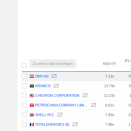
EV 
Zu einer Liste hinzufügen
KGV (Y)
OMV AG
7.13x
0
ARAMCO
13.79x
3
CHEVRON CORPORATION
12.23x
PETROCHINA COMPANY LIMITED
8.01x
0
SHELL PLC
7.83x
0
TOTALENERGIES SE
7.96x
1