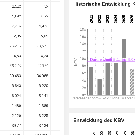
Historische Entwicklung
2,51x
3x
4,16x
4,29x
4,97x
5,64x
6,7x
7,79x
15,5x
12,9x
17,7 %
14,9 %
12,8 %
6,44 %
7,78 %
2,95
5,05
4,4
4,503
4,7
7,42 %
13,5 %
9,26 %
7,17 %
7,48 %
4,53
4,24
3,11
8,807
7,292
65,1 %
119 %
141 %
51,1 %
64,5 %
39.463
34.968
25.118
28.433
25.913
8.643
8.220
7.115
7.829
7.107
6.024
5.141
4.607
5.710
4.962
1.480
1.389
1.017
3.154
2.534
2.120
3.225
3.633
4.023
4.168
Entwicklung des KBV
39,77
37,34
47,52
62,80
62,80