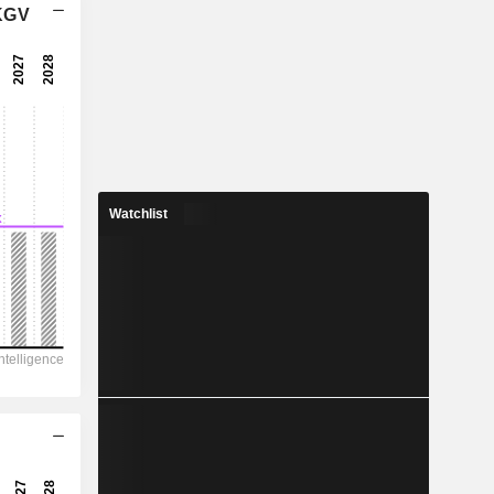
 KGV
5,4x
12,8x
7,81 %
4,853
7,73 %
7,277
Watchlist
66,7 %
24.345
6.829
4.578
2.516
4.231
62,80