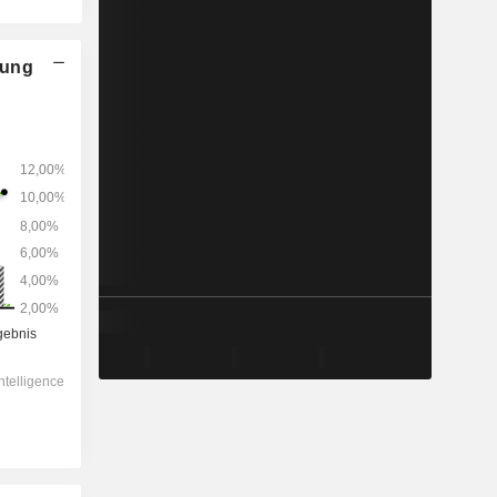
nung
2028
-
-
24.712
0,25 %
8,63x
1,08x
-42,52x
0,84x
1,02x
3,62x