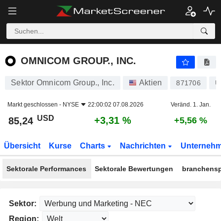
OMNICOM GROUP., INC.
85,24
$
+3,31 %
OMNICOM GROUP., INC.
Sektor Omnicom Group., Inc.
Aktien
871706
U
Markt geschlossen -
NYSE
22:00:02 07.08.2026
Veränd. 1. Jan.
USD
+3,31 %
85,24
+5,56 %
Übersicht
Kurse
Charts
Nachrichten
Unterneh
Sektorale Performances
Sektorale Bewertungen
branchensp
Sektor:
Region: