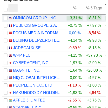
V
%
% 5 Tage
OMNICOM GROUP., INC.
+3,31 %
+8,31 %
PUBLICIS GROUPE S.A.
+0,73 %
+7,97 %
+
FOCUS MEDIA INFORMATION TECHNOLOGY CO., LTD.
0,00 %
-8,54 %
BEIJING DEEPZERO TECHNOLOGY CO., LTD.
+4,14 %
+9,98 %
+
JCDECAUX SE
-0,89 %
+8,13 %
+
WPP PLC
+4,15 %
+37,73 %
+
CYBERAGENT, INC.
+1,97 %
+2,99 %
MAGNITE, INC.
+1,64 %
+28,08 %
+
NIQ GLOBAL INTELLIGENCE PLC
+0,09 %
+4,57 %
PEOPLE.CN CO., LTD
-1,10 %
+1,60 %
+
HAKUHODO DY HOLDINGS INC
+1,93 %
-4,64 %
AFFLE 3I LIMITED
-2,55 %
+3,76 %
+
STAGWELL INC.
+0,55 %
+8,52 %
+