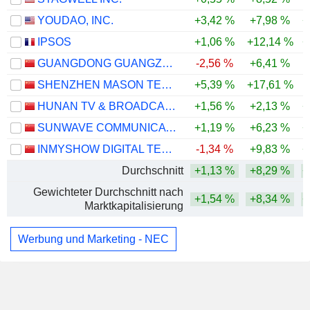
YOUDAO, INC.
+3,42 %
+7,98 %
+
IPSOS
+1,06 %
+12,14 %
+
GUANGDONG GUANGZHOU DAILY MEDIA CO., LTD.
-2,56 %
+6,41 %
SHENZHEN MASON TECHNOLOGIES CO.,LTD
+5,39 %
+17,61 %
-
HUNAN TV & BROADCAST INTERMEDIARY CO., LTD.
+1,56 %
+2,13 %
+
SUNWAVE COMMUNICATIONS CO.LTD
+1,19 %
+6,23 %
+
INMYSHOW DIGITAL TECHNOLOGY(GROUP)CO.,LTD.
-1,34 %
+9,83 %
+
Durchschnitt
+1,13 %
+8,29 %
+
Gewichteter Durchschnitt nach
+1,54 %
+8,34 %
+
Marktkapitalisierung
Werbung und Marketing - NEC