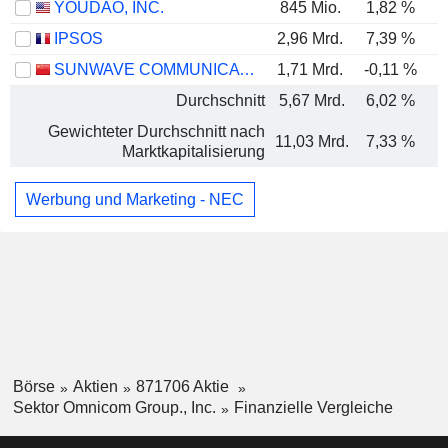
YOUDAO, INC.
845 Mio.
1,82 %
IPSOS
2,96 Mrd.
7,39 %
SUNWAVE COMMUNICATIONS CO.LTD
1,71 Mrd.
-0,11 %
Durchschnitt
5,67 Mrd.
6,02 %
Gewichteter Durchschnitt nach
11,03 Mrd.
7,33 %
Marktkapitalisierung
Werbung und Marketing - NEC
Börse
Aktien
871706 Aktie
Sektor Omnicom Group., Inc.
Finanzielle Vergleiche