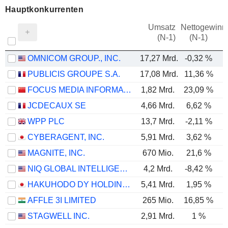
Hauptkonkurrenten
Umsatz
Nettogewinn
(N-1)
(N-1)
OMNICOM GROUP., INC.
17,27 Mrd.
-0,32 %
PUBLICIS GROUPE S.A.
17,08 Mrd.
11,36 %
FOCUS MEDIA INFORMATION TECHNOLOGY CO., LTD.
1,82 Mrd.
23,09 %
JCDECAUX SE
4,66 Mrd.
6,62 %
WPP PLC
13,7 Mrd.
-2,11 %
CYBERAGENT, INC.
5,91 Mrd.
3,62 %
MAGNITE, INC.
670 Mio.
21,6 %
NIQ GLOBAL INTELLIGENCE PLC
4,2 Mrd.
-8,42 %
HAKUHODO DY HOLDINGS INC
5,41 Mrd.
1,95 %
AFFLE 3I LIMITED
265 Mio.
16,85 %
STAGWELL INC.
2,91 Mrd.
1 %