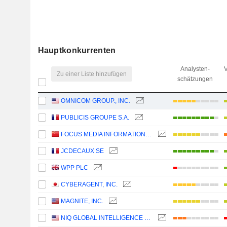
Hauptkonkurrenten
Analysten-
V
Zu einer Liste hinzufügen
schätzungen
OMNICOM GROUP., INC.
PUBLICIS GROUPE S.A.
FOCUS MEDIA INFORMATION TECHNOLOGY CO., LTD.
JCDECAUX SE
WPP PLC
CYBERAGENT, INC.
MAGNITE, INC.
NIQ GLOBAL INTELLIGENCE PLC