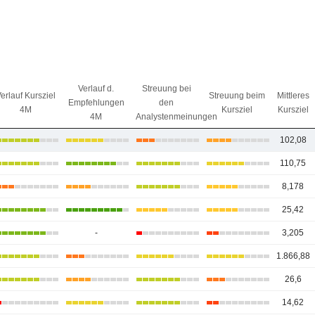
Verlauf d.
Streuung bei
erlauf Kursziel
Streuung beim
Mittleres
Empfehlungen
den
4M
Kursziel
Kursziel
4M
Analystenmeinungen
102,08
110,75
8,178
25,42
-
3,205
1.866,88
26,6
14,62