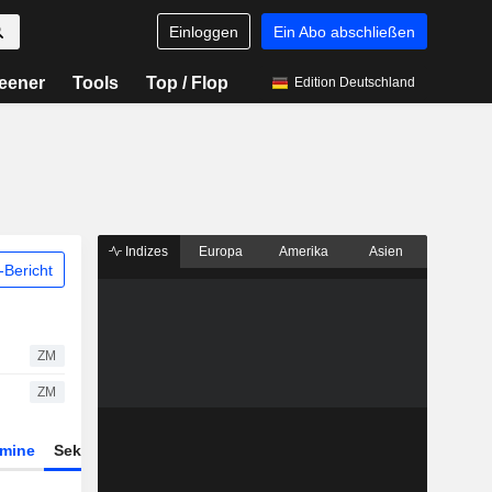
Einloggen
Ein Abo abschließen
eener
Tools
Top / Flop
Edition Deutschland
Indizes
Europa
Amerika
Asien
Bericht
ZM
ZM
rmine
Sektor
Derivate
ETFs