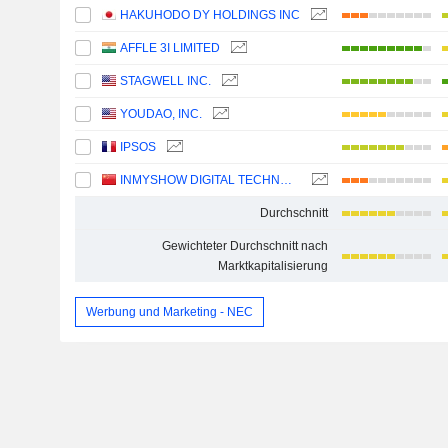
HAKUHODO DY HOLDINGS INC
AFFLE 3I LIMITED
STAGWELL INC.
YOUDAO, INC.
IPSOS
INMYSHOW DIGITAL TECHNOLOGY(GROUP)CO.,LTD.
Durchschnitt
Gewichteter Durchschnitt nach
Marktkapitalisierung
Werbung und Marketing - NEC