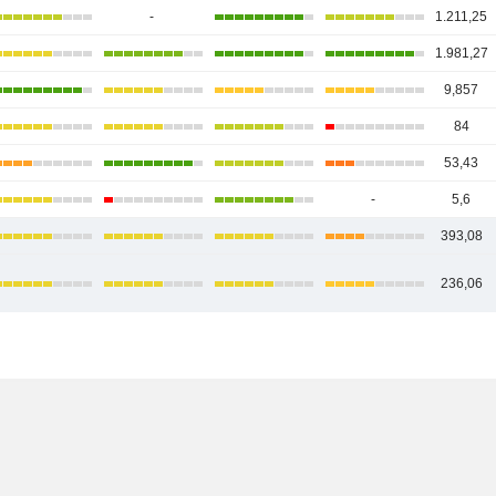
-
1.211,25
1.981,27
9,857
84
53,43
-
5,6
393,08
236,06