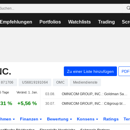
Empfehlungen
Portfolios
Watchlists
Trading
Scr
NC.
Zu einer Liste hinzufügen
PDF-
871706
US6819191064
OMC
Mediendienste
5 Tage
Veränd. 1. Jan.
03.08.
OMNICOM GROUP., INC. : Goldman Sachs gibt eine Kauf-Bewertung ab
,31 %
+5,56 %
30.07.
OMNICOM GROUP., INC. : Citigroup bleibt bei seiner Kaufempfehlung
ehmen
Finanzen
Bewertung
Konsens
Ratings
Te