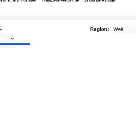
ezifische Dividenden
Finanzielle Vergleiche
Sektorale Ratings
Region: