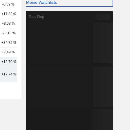
Meine Watchlists
-0,59 %
8
+17,33 %
11
Top / Flop
+8,08 %
7
-29,19 %
7
+34,72 %
7
+7,49 %
1
+12,70 %
11
+17,74 %
13