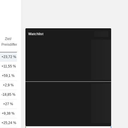
Watchlist
Ziel/
Anz.
Preisdifferenz
Analysten
+23,72 %
12
+11,55 %
16
+59,1 %
9
+2,9 %
13
-18,85 %
15
+27 %
16
+9,38 %
15
+25,24 %
13