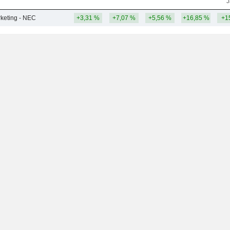
J
keting - NEC
+3,31 %
+7,07 %
+5,56 %
+16,85 %
+1