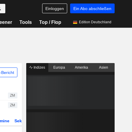
Einloggen
Ein Abo abschließen
eener
Tools
Top / Flop
Edition Deutschland
Indizes
Europa
Amerika
Asien
Bericht
ZM
ZM
rmine
Sektor
Derivate
ETFs