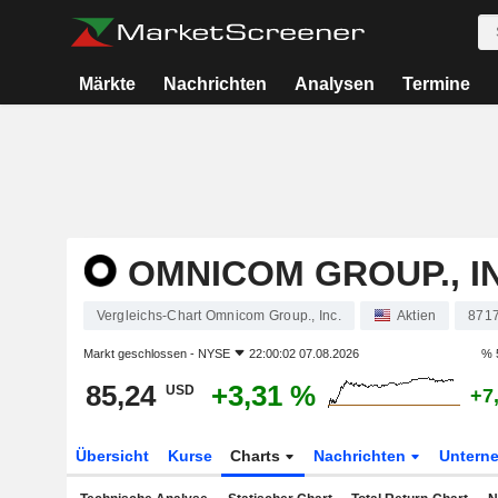
Märkte
Nachrichten
Analysen
Termine
OMNICOM GROUP., I
Vergleichs-Chart Omnicom Group., Inc.
Aktien
871
Markt geschlossen -
NYSE
22:00:02 07.08.2026
% 
85,24
+3,31 %
USD
+7
Übersicht
Kurse
Charts
Nachrichten
Untern