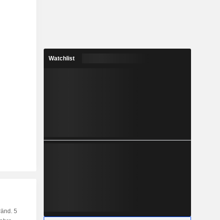
Watchlist
änd. 5
Kap.
KF
MF
LF