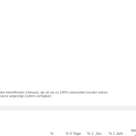
den betreffenden Zeitraum, als ob sie zu 100% reinvestiert worden wären.
mance angezeigt (sofern verfügbar)
Ver
%
% 5 Tage
% 1. Jan.
% 1 Jahr