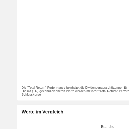
Die "Total Return" Performance beinhaltet die Dividendenausschüttungen für 
Die mit (TR) gekennzeichneten Werte werden mit ihrer "Total Return"-Perfor
Schlusskurse
Werte im Vergleich
Branche