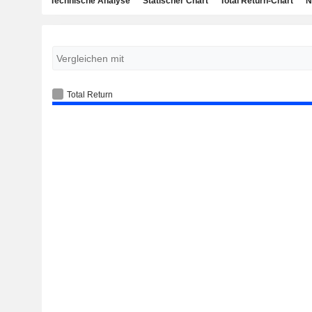
Technische Analyse
Statischer Chart
Total Return-Chart
N
Total Return