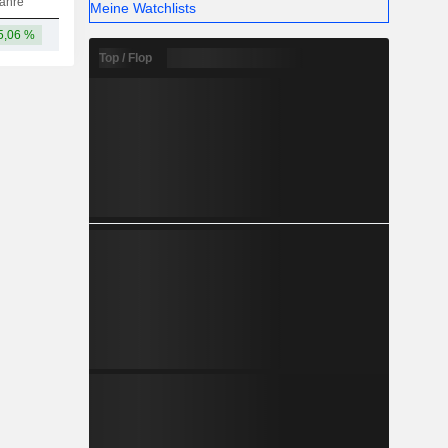
ahre
Meine Watchlists
5,06 %
22,64 Mrd.
Top / Flop