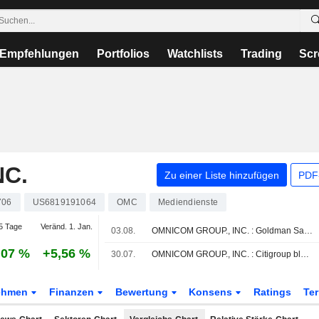
Empfehlungen
Portfolios
Watchlists
Trading
Scr
NC.
Zu einer Liste hinzufügen
PDF-
706
US6819191064
OMC
Mediendienste
5 Tage
Veränd. 1. Jan.
03.08.
OMNICOM GROUP., INC. : Goldman Sachs gibt eine Kauf-Bewertung ab
,07 %
+5,56 %
30.07.
OMNICOM GROUP., INC. : Citigroup bleibt bei seiner Kaufempfehlung
ehmen
Finanzen
Bewertung
Konsens
Ratings
Te