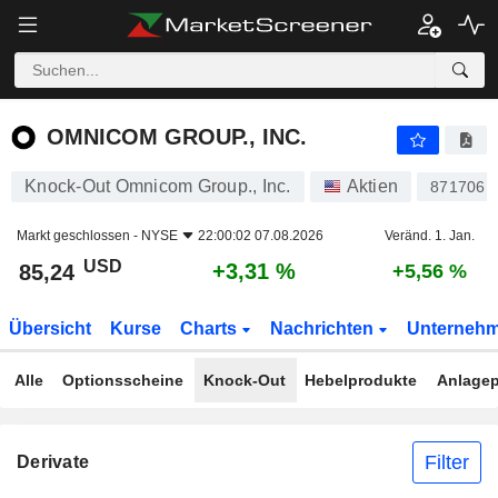
OMNICOM GROUP., INC.
85,24
$
+3,31 %
OMNICOM GROUP., INC.
Knock-Out Omnicom Group., Inc.
Aktien
871706
Markt geschlossen -
NYSE
22:00:02 07.08.2026
Veränd. 1. Jan.
USD
+3,31 %
85,24
+5,56 %
Übersicht
Kurse
Charts
Nachrichten
Unterneh
Alle
Optionsscheine
Knock-Out
Hebelprodukte
Anlagep
Filter
Derivate