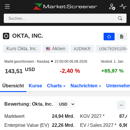
OKTA, INC.
143,51
$
-2,40 %
OKTA, INC.
Kurs Okta, Inc.
Aktien
A2DNKR
US6792951054
Markt geschlossen -
Nasdaq
22:00:00 06.08.2026
Veränd. 1. Jan.
USD
-2,40 %
143,51
+65,97 %
Übersicht
Kurse
Charts
Nachrichten
Unterneh
Bewertung: Okta, Inc.
Marktwert
24,94 Mrd.
KGV 2027 *
87,4
Enterprise Value (EV)
22,26 Mrd.
EV / Sales 2027 *
6,96