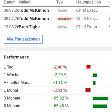
Datum
Initiiert
Typ
Hauptposition
A
08.07.26
Todd McKinnon
Chief Executive Officer (CEO)
Andere
08.07.26
Todd McKinnon
Chief Executive Officer (CEO)
-6
Verkaufen
19.03.26
Brett Tighe
Chief Financial Officer (CFO)
5
Andere
Alle Transaktionen
Performance
1 Tag
-2,40 %
1 Woche
+2,20 %
Aktueller Monat
+1,11 %
1 Monat
-3,43 %
3 Monate
+85,32 %
6 Monate
+65,45 %