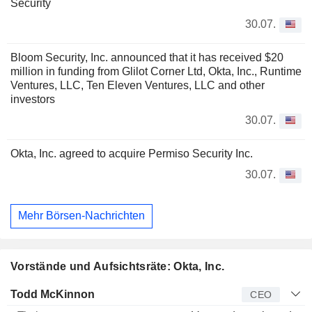
Security
30.07.
Bloom Security, Inc. announced that it has received $20
million in funding from Glilot Corner Ltd, Okta, Inc., Runtime
Ventures, LLC, Ten Eleven Ventures, LLC and other
investors
30.07.
Okta, Inc. agreed to acquire Permiso Security Inc.
30.07.
Mehr Börsen-Nachrichten
Vorstände und Aufsichtsräte: Okta, Inc.
Manager
Titel
Alter
Seit
Todd McKinnon
CEO