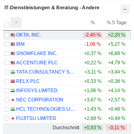
IT-Dienstleistungen & Beratung - Andere
%
% 5 Tage
%
OKTA, INC.
-2,40 %
+2,20 %
+
IBM
-1,06 %
+5,27 %
SNOWFLAKE INC.
+0,37 %
+6,68 %
+
ACCENTURE PLC
+0,22 %
+4,79 %
-
TATA CONSULTANCY SERVICES LTD.
+3,11 %
+3,44 %
-
RELX PLC
+0,33 %
+0,38 %
-
INFOSYS LIMITED
+1,06 %
+4,14 %
-
NEC CORPORATION
+3,67 %
+2,57 %
HCL TECHNOLOGIES LIMITED
+1,43 %
+0,48 %
FUJITSU LIMITED
+2,68 %
+0,44 %
Durchschnitt
+0,93 %
-0,11 %