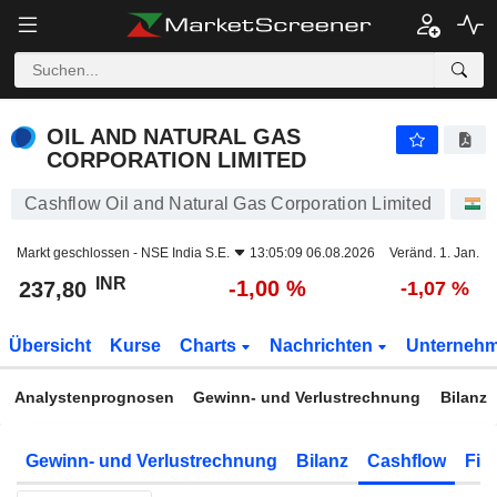
OIL AND NATURAL GAS CORPORATION LIMITED
237,80
₹
-1,00 %
OIL AND NATURAL GAS
CORPORATION LIMITED
Cashflow Oil and Natural Gas Corporation Limited
A
Markt geschlossen -
NSE India S.E.
13:05:09 06.08.2026
Veränd. 1. Jan.
INR
-1,00 %
237,80
-1,07 %
Übersicht
Kurse
Charts
Nachrichten
Unterneh
Analystenprognosen
Gewinn- und Verlustrechnung
Bilanz
Gewinn- und Verlustrechnung
Bilanz
Cashflow
Fin