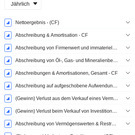
Jährlich
Ende d.
Nettoergebnis - (CF)
Geschäftsjahres:
März
Abschreibung & Amortisation - CF
Abschreibung von Firmenwert und immateriellen Vermögenswerten - (CF) - (Modellspezifisch)
Abschreibung von Öl-, Gas- und Mineralienbesitztümern - (CF)
Abschreibungen & Amortisationen, Gesamt - CF
Abschreibung auf aufgeschobene Aufwendungen, Gesamt - (CF)
(Gewinn) Verlust aus dem Verkauf eines Vermögenswerts
(Gewinn) Verlust beim Verkauf von Investitionen - (CF)
Abschreibung von Vermögenswerten & Restrukturierungskosten