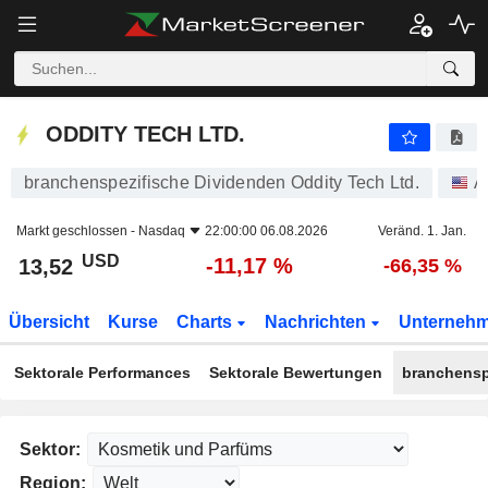
ODDITY TECH LTD.
13,52
$
-11,17 %
ODDITY TECH LTD.
branchenspezifische Dividenden Oddity Tech Ltd.
A
Markt geschlossen -
Nasdaq
22:00:00 06.08.2026
Veränd. 1. Jan.
USD
-11,17 %
13,52
-66,35 %
Übersicht
Kurse
Charts
Nachrichten
Unterneh
Sektorale Performances
Sektorale Bewertungen
branchensp
Sektor:
Region: