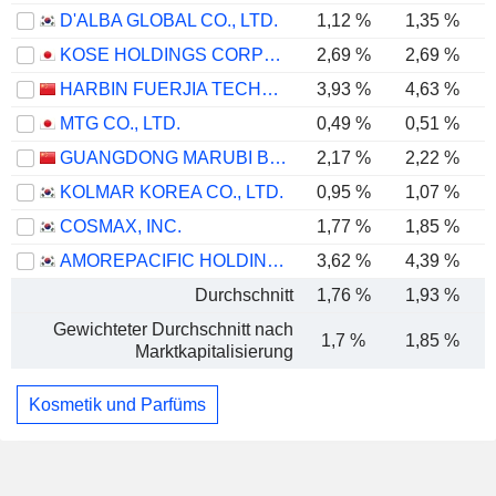
D'ALBA GLOBAL CO., LTD.
1,12 %
1,35 %
KOSE HOLDINGS CORPORATION
2,69 %
2,69 %
HARBIN FUERJIA TECHNOLOGY CO., LTD.
3,93 %
4,63 %
MTG CO., LTD.
0,49 %
0,51 %
GUANGDONG MARUBI BIOTECHNOLOGY CO., LTD.
2,17 %
2,22 %
KOLMAR KOREA CO., LTD.
0,95 %
1,07 %
COSMAX, INC.
1,77 %
1,85 %
AMOREPACIFIC HOLDINGS CORP.
3,62 %
4,39 %
Durchschnitt
1,76 %
1,93 %
Gewichteter Durchschnitt nach
1,7 %
1,85 %
Marktkapitalisierung
Kosmetik und Parfüms