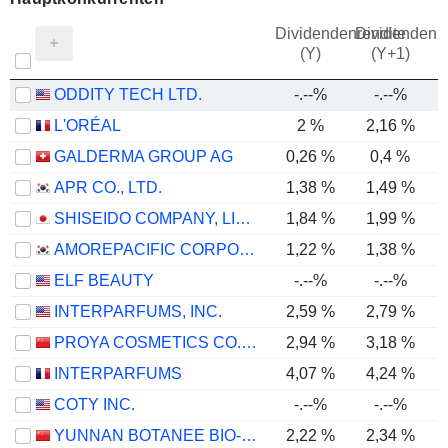
Dividendenrendite
Dividendenre
(Y)
(Y+1)
ODDITY TECH LTD.
-.--%
-.--%
L'ORÉAL
2 %
2,16 %
GALDERMA GROUP AG
0,26 %
0,4 %
APR CO., LTD.
1,38 %
1,49 %
SHISEIDO COMPANY, LIMITED
1,84 %
1,99 %
AMOREPACIFIC CORPORATION
1,22 %
1,38 %
ELF BEAUTY
-.--%
-.--%
INTERPARFUMS, INC.
2,59 %
2,79 %
PROYA COSMETICS CO.,LTD.
2,94 %
3,18 %
INTERPARFUMS
4,07 %
4,24 %
COTY INC.
-.--%
-.--%
YUNNAN BOTANEE BIO-TECHNOLOGY GROUP CO.LTD
2,22 %
2,34 %