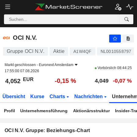
OCI N.V.
4,052
€
-0,15 %
OCI N.V.
Gruppe OCI N.V.
Aktie
A1W4QF
NL0010558797
Markt geschlossen -
Euronext Amsterdam
Vorbörslich
08:44:25
17:55:00 07.08.2026
EUR
-0,15 %
4,052
4,049
-0,07 %
Übersicht
Kurse
Charts
Nachrichten
Unterneh
Profil
Unternehmensführung
Aktionärsstruktur
Insider-Tr
OCI N.V. Gruppe: Beziehungs-Chart