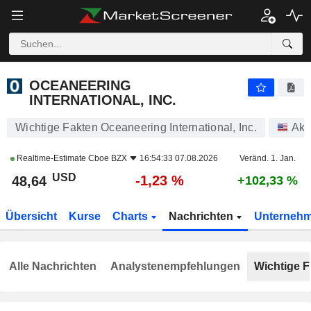
OCEANEERING INTERNATIONAL, INC.
48,64
$
-1,23 %
OCEANEERING
INTERNATIONAL, INC.
Wichtige Fakten Oceaneering International, Inc.
Akt
Realtime-Estimate
Cboe BZX
16:54:33 07.08.2026
Veränd. 1. Jan.
USD
-1,23 %
48,64
+102,33 %
Übersicht
Kurse
Charts
Nachrichten
Unterneh
Alle Nachrichten
Analystenempfehlungen
Wichtige F