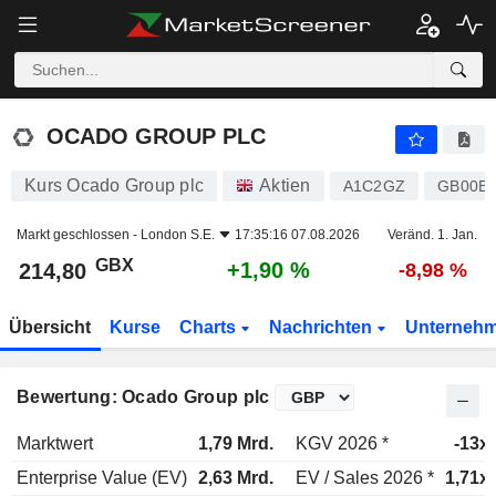
OCADO GROUP PLC
214,80
p
+1,90 %
OCADO GROUP PLC
Kurs Ocado Group plc
Aktien
A1C2GZ
GB00B
Markt geschlossen -
London S.E.
17:35:16 07.08.2026
Veränd. 1. Jan.
GBX
+1,90 %
214,80
-8,98 %
Übersicht
Kurse
Charts
Nachrichten
Unterneh
Bewertung: Ocado Group plc
Marktwert
1,79 Mrd.
KGV 2026 *
-13x
Enterprise Value (EV)
2,63 Mrd.
EV / Sales 2026 *
1,71x