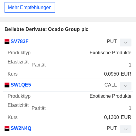
Mehr Empfehlungen
Beliebte Derivate: Ocado Group plc
WKN
Typ
Produkttyp
Elastizität
Parität
Kurs
SV783F
PUT
Exotische Produkte
1
0,0950
EUR
SW1QE5
CALL
Exotische Produkte
1
0,1300
EUR
SW2N4Q
PUT