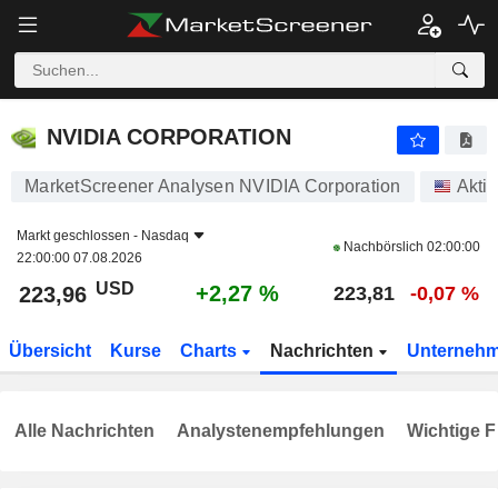
NVIDIA CORPORATION
223,96
$
+2,27 %
NVIDIA CORPORATION
MarketScreener Analysen NVIDIA Corporation
Akti
Markt geschlossen -
Nasdaq
Nachbörslich
02:00:00
22:00:00 07.08.2026
USD
+2,27 %
223,96
223,81
-0,07 %
Übersicht
Kurse
Charts
Nachrichten
Unterneh
Alle Nachrichten
Analystenempfehlungen
Wichtige F