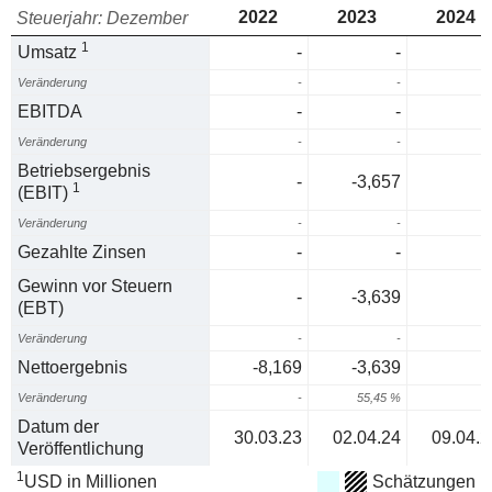
2022
2023
2024
Steuerjahr: Dezember
1
Umsatz
-
-
Veränderung
-
-
EBITDA
-
-
Veränderung
-
-
Betriebsergebnis
-
-3,657
1
(EBIT)
Veränderung
-
-
Gezahlte Zinsen
-
-
Gewinn vor Steuern
-
-3,639
(EBT)
Veränderung
-
-
Nettoergebnis
-8,169
-3,639
Veränderung
-
55,45 %
Datum der
30.03.23
02.04.24
09.04.2
Veröffentlichung
1
USD in Millionen
Schätzungen