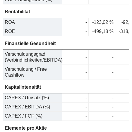
Rentabilität
ROA
-
-123,02 %
-92,
ROE
-
-499,18 %
-318,
Finanzielle Gesundheit
Verschuldungsgrad
-
-
(Verbindlichkeiten/EBITDA)
Verschuldung / Free
-
-
Cashflow
Kapitalintensität
CAPEX / Umsatz (%)
-
-
CAPEX / EBITDA (%)
-
-
CAPEX / FCF (%)
-
-
Elemente pro Aktie