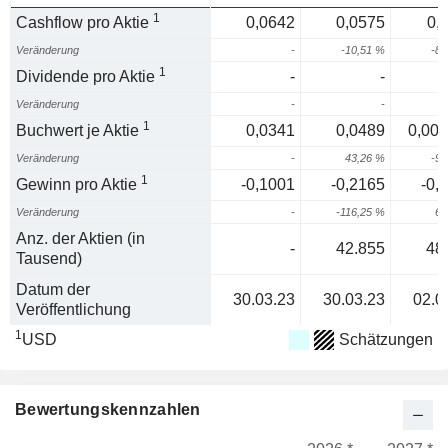
1
Cashflow pro Aktie
0,0642
0,0575
0,
Veränderung
-
-10,51 %
-80
1
Dividende pro Aktie
-
-
Veränderung
-
-
1
Buchwert je Aktie
0,0341
0,0489
0,00
Veränderung
-
43,26 %
-91
1
Gewinn pro Aktie
-0,1001
-0,2165
-0,
Veränderung
-
-116,25 %
62
Anz. der Aktien (in
-
42.855
48
Tausend)
Datum der
30.03.23
30.03.23
02.0
Veröffentlichung
1
USD
Schätzungen
Bewertungskennzahlen