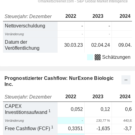
2022
2023
2024
Steuerjahr: Dezember
Nettoverschuldung
-
-
Veränderung
-
-
Datum der
30.03.23
02.04.24
09.04.2
Veröffentlichung
Schätzungen
Prognostizierter Cashflow: NurExone Biologic
Inc.
2022
2023
2024
Steuerjahr: Dezember
CAPEX
0,052
0,12
0,64
1
Investitionsaufwand
Veränderung
-
130,77 %
440,83
1
Free Cashflow (FCF)
0,3351
-1,635
-3,75