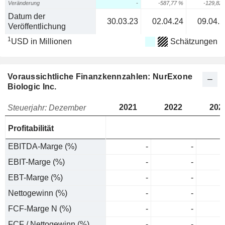
Veränderung
-
-587,77 %
-129,82
Datum der
30.03.23
02.04.24
09.04.2
Veröffentlichung
1
USD in Millionen
Schätzungen
Voraussichtliche Finanzkennzahlen: NurExone
Biologic Inc.
2021
2022
202
Steuerjahr: Dezember
Profitabilität
EBITDA-Marge (%)
-
-
EBIT-Marge (%)
-
-
EBT-Marge (%)
-
-
Nettogewinn (%)
-
-
FCF-Marge N (%)
-
-
FCF / Nettogewinn (%)
-
-