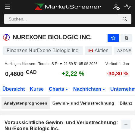
NUREXONE BIOLOGIC INC.
0,4600
$
+2,22 %
NUREXONE BIOLOGIC INC.
Finanzen NurExone Biologic Inc.
Aktien
A3DNSU
Markt geschlossen -
Toronto S.E.
21:59:51 05.08.2026
Veränd. 1. Jan.
CAD
+2,22 %
0,4600
-30,30 %
Übersicht
Kurse
Charts
Nachrichten
Unterneh
Analystenprognosen
Gewinn- und Verlustrechnung
Bilanz
Voraussichtliche Gewinn- und Verlustrechnung:
NurExone Biologic Inc.