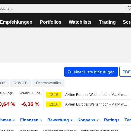
Empfehlungen
Portfolios
Watchlists
Trading
Scr
Zu einer Liste hinzufügen
PDF-
333
NOVO B
Pharmazeutika
% 5 Tage
Veränd. 1. Jan.
12:16
Aktien Europa: Weiter hoch - Markt wartet auf US-Arbeitmarktbericht
0,64 %
-6,36 %
12:16
Aktien Europa: Weiter hoch - Markt wartet auf US-Arbeitmarktbericht
ehmen
Finanzen
Bewertung
Konsens
Ratings
Te