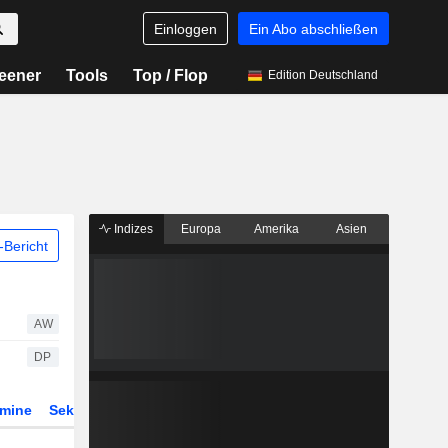
Einloggen
Ein Abo abschließen
eener
Tools
Top / Flop
Edition Deutschland
Indizes
Europa
Amerika
Asien
Bericht
AW
DP
rmine
Sektor
Derivate
ETFs