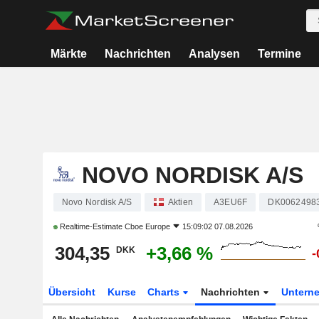
Märkte
Nachrichten
Analysen
Termine
NOVO NORDISK A/S
Novo Nordisk A/S
Aktien
A3EU6F
DK0062498
Realtime-Estimate
Cboe Europe
15:09:02 07.08.2026
304,35
+3,66 %
DKK
-
Übersicht
Kurse
Charts
Nachrichten
Untern