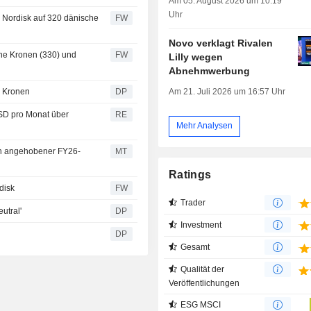
Am 05. August 2026 um 10:19
Uhr
 Nordisk auf 320 dänische
FW
Novo verklagt Rivalen
che Kronen (330) und
FW
Lilly wegen
Abnehmwerbung
Am 21. Juli 2026 um 16:57 Uhr
0 Kronen
DP
SD pro Monat über
RE
Mehr Analysen
ch angehobener FY26-
MT
Ratings
disk
FW
Trader
utral'
DP
Investment
DP
Gesamt
Qualität der
Veröffentlichungen
ESG MSCI