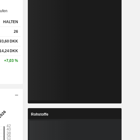
ufen
HALTEN
26
93,60
DKK
14,24
DKK
+7,03 %
Rohstoffe