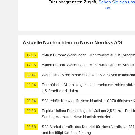
Für unbegrenzten Zugriff,
Sehen Sie sich un
an.
Aktuelle Nachrichten zu Novo Nordisk A/S
12:16
Aktien Europa: Weiter hoch - Markt wartet auf US-Arbeitm
12:16
Aktien Europa: Weiter hoch - Markt wartet auf US-Arbeitm
11:47
Wenn Jane Street seine Shorts auf Sivers Semiconductor
11:14
Europäische Aktien steigen - Unternehmenszahlen stütz
US-Arbeitsmarktdaten
09:34
SB1 erhöht Kursziel für Novo Nordisk auf 370 dänische 
09:33
Espiria Hållbar Framtid legte im Juli um 2,5 % zu – Positi
Squibb, Merck und Novo Nordisk reduziert
08:58
SB1 Markets erhöht das Kursziel für Novo Nordisk auf 3
und bestätigt Kaufempfehlung