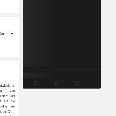
twicklung,
ung von
siert. Der
gt auf die
itas (93,7