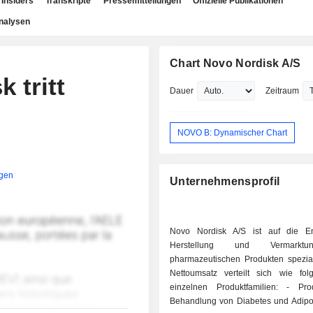
Insiders
Transkripte
Pressemitteilungen
Offizielle Publikationen
nalysen
Chart Novo Nordisk A/S
 tritt
Dauer
Zeitraum
NOVO B: Dynamischer Chart
igen
Unternehmensprofil
Novo Nordisk A/S ist auf die En
Herstellung und Vermarkt
pharmazeutischen Produkten speziali
Nettoumsatz verteilt sich wie fol
einzelnen Produktfamilien: - Produkte zur
Behandlung von Diabetes und Adipos