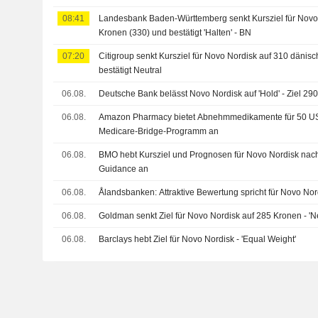
08:41
Landesbank Baden-Württemberg senkt Kursziel für Novo
Kronen (330) und bestätigt 'Halten' - BN
07:20
Citigroup senkt Kursziel für Novo Nordisk auf 310 dänis
bestätigt Neutral
06.08.
Deutsche Bank belässt Novo Nordisk auf 'Hold' - Ziel 29
06.08.
Amazon Pharmacy bietet Abnehmmedikamente für 50 U
Medicare-Bridge-Programm an
06.08.
BMO hebt Kursziel und Prognosen für Novo Nordisk na
Guidance an
06.08.
Ålandsbanken: Attraktive Bewertung spricht für Novo Nor
06.08.
Goldman senkt Ziel für Novo Nordisk auf 285 Kronen - 'Ne
06.08.
Barclays hebt Ziel für Novo Nordisk - 'Equal Weight'