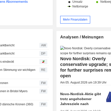
sere Abonnements
Mehr Finanzdaten
Analysen / Meinungen
arktbericht
AW
arktbericht
DP
Novo Nordisk: Overly
s eindeckt
conservative upgrade; 
for further surprises re
en Stimmung vor wichtigen
RE
open
Am 05. August 2026 um 19:39 Uhr
Kronen
FW
onen in Bristol Myers
FW
Novo-Nordisk-Aktie gibt
trotz angehobener
Jahresziele nach
70 dänische Kronen (360)
FW