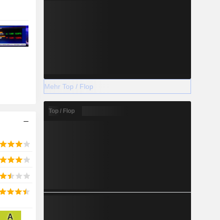
Mehr Top / Flop
Top / Flop
A