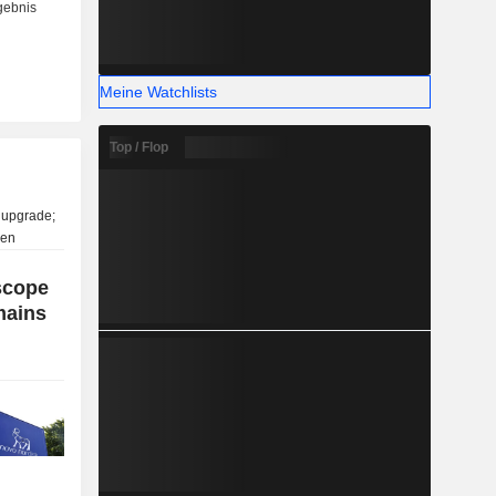
Meine Watchlists
Top / Flop
scope
mains