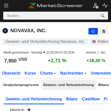
NOVAVAX, INC.
7,950
$
+2,71 %
NOVAVAX, INC.
Gewinn- und Verlustrechnung Novavax, Inc.
Aktien
Markt geschlossen -
Nasdaq
22:00:00 07.08.2026
Veränd. 1. Jan.
USD
+2,71 %
7,950
+18,30 %
Übersicht
Kurse
Charts
Nachrichten
Unterneh
Analystenprognosen
Gewinn- und Verlustrechnung
Bilanz
Gewinn- und Verlustrechnung
Bilanz
Cashflow
Fin
Jährlich