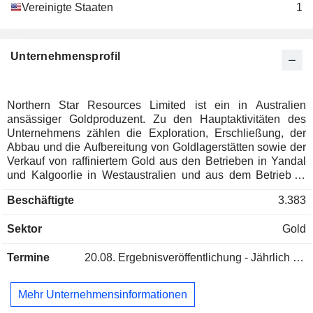
Vereinigte Staaten
1
Unternehmensprofil
Northern Star Resources Limited ist ein in Australien
ansässiger Goldproduzent. Zu den Hauptaktivitäten des
Unternehmens zählen die Exploration, Erschließung, der
Abbau und die Aufbereitung von Goldlagerstätten sowie der
Verkauf von raffiniertem Gold aus den Betrieben in Yandal
und Kalgoorlie in Westaustralien und aus dem Betrieb in
Pogo in Alaska, ferner die Exploration von Goldlagerstätten
Beschäftigte
3.383
in Westaustralien, im Northern Territory und in Alaska. Zu
seinen Geschäftsbereichen gehören KCGM, die Kalgoorlie-
Sektor
Gold
Betriebe, Carosue Dam, Pogo, Jundee, Thunderbox und
Exploration. Die Kalgoorlie Consolidated Gold Mines
Termine
20.08.
Ergebnisveröffentlichung - Jährlich 2026
(KCGM) befinden sich in der Nähe der Stadt Kalgoorlie-
Boulder, etwa 600 Kilometer (km) östlich von Perth in
Westaustralien. Die KCGM-Betriebe umfassen den
Mehr Unternehmensinformationen
Fimiston-Tagebau (Super Pit), den Mt. Charlotte-