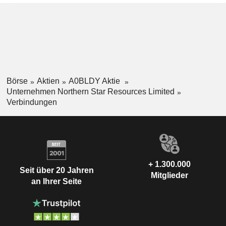
Untertagebau sowie die Aufbereitungsanlagen in Fimiston
und Gidji. Die Thunderbox-Betriebe (TBO) befinden sich im
vielversprechenden Yandal-Gürtel und im Agnew-Wiluna-
Gürtel in den nordöstlichen Goldfeldern von Westaustralien.
Börse
Aktien
A0BLDY Aktie
Unternehmen Northern Star Resources Limited
Verbindungen
+ 1.300.000
Seit über 20 Jahren
Mitglieder
an Ihrer Seite