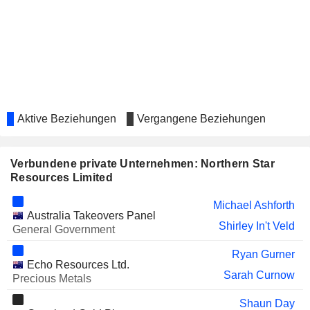
FIREFLY METALS LTD
Darren Cooke
GORILLA GOLD MINES LTD
Craig Jones
Simon Lawson
ORA BANDA MINING LIMITED
John Richards
Luke Creagh
Aktive Beziehungen
Vergangene Beziehungen
DEVEX RESOURCES
Marnie Finlayson
LIMITED
ARROW MINERALS LIMITED
David Flanagan
Verbundene private Unternehmen: Northern Star
ALCHEMY RESOURCES
Resources Limited
Liza Carpene
LIMITED
Michael Ashforth
BELLEVUE GOLD LIMITED
Darren Stralow
Australia Takeovers Panel
Shirley In't Veld
General Government
Guy Moore
Ryan Gurner
LACHLAN STAR LIMITED
Tony Kiernan
Echo Resources Ltd.
Sarah Curnow
Precious Metals
TURACO GOLD LIMITED
John Fitzgerald
Shaun Day
TRANSATLANTIC MINING
Raymond Parry