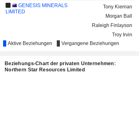
GENESIS MINERALS
Tony Kiernan
LIMITED
Morgan Ball
Raleigh Finlayson
Troy Irvin
Aktive Beziehungen
Vergangene Beziehungen
Matthew Nixon
MARMOTA LIMITED
Neville Keith Bergin
Beziehungs-Chart der privaten Unternehmen:
WESFARMERS LIMITED
Michael Chaney
Northern Star Resources Limited
Sharon Warburton
CEDAR WOODS PROPERTIES
Sarah Reilly
LIMITED
WESTGOLD RESOURCES
Shirley In't Veld
LIMITED
ASARA RESOURCES
Jeffrey Quartermaine
LIMITED
LEGEND MINING LIMITED
Hilary Macdonald