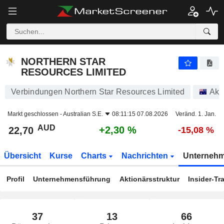
NORTHERN STAR RESOURCES LIMITED
22,70
$
+2,30 %
NORTHERN STAR
RESOURCES LIMITED
Verbindungen Northern Star Resources Limited
Akt
Markt geschlossen -
Australian S.E.
08:11:15 07.08.2026
Veränd. 1. Jan.
AUD
+2,30 %
22,70
-15,08 %
Übersicht
Kurse
Charts
Nachrichten
Unterneh
Profil
Unternehmensführung
Aktionärsstruktur
Insider-Tr
37
13
66