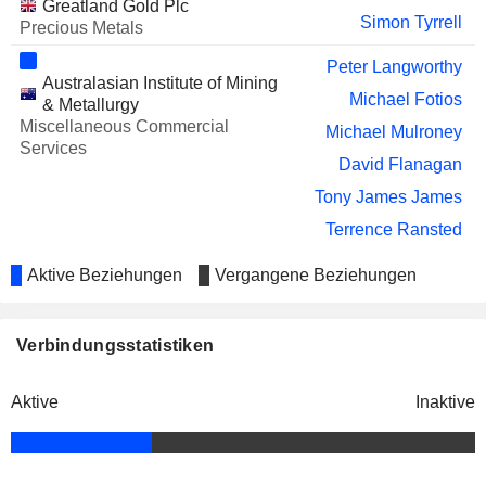
Greatland Gold Plc
CORP.
Simon Tyrrell
Precious Metals
Bernie Sostak
HOT CHILI LIMITED
Peter Langworthy
Kirsty Sheerin
Australasian Institute of Mining
Michael Fotios
RESOURCES & ENERGY
& Metallurgy
Rick James Gordon
GROUP LIMITED
Miscellaneous Commercial
Michael Mulroney
Services
PLS GROUP LIMITED
Nicholas Cernotta
David Flanagan
TERRA METALS LIMITED
Jeffrey Quartermaine
Tony James James
Terrence Ransted
KALAMAZOO RESOURCES LIMITED
Matt Rolfe
Raleigh Finlayson
SOUTH32 LIMITED
Aktive Beziehungen
Vergangene Beziehungen
Sharon Warburton
Philip Tornatora
MEDALLION METALS
John Fitzgerald
Bradley Valiukas
LIMITED
Verbindungsstatistiken
Tony James James
Steven McClare
TORQUE METALS LIMITED
Craig Jones
Luke Gleeson
Aktive
Inaktive
Simon Lawson
Darren Stralow
KAISER REEF LIMITED
Bradley Valiukas
Daniel Howe