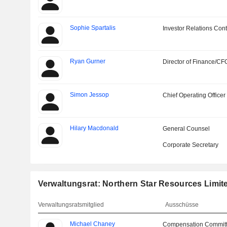
Sophie Spartalis
Investor Relations Cont
Ryan Gurner
Director of Finance/CF
Simon Jessop
Chief Operating Officer
Hilary Macdonald
General Counsel
Corporate Secretary
Verwaltungsrat: Northern Star Resources Limit
Verwaltungsratsmitglied
Ausschüsse
Michael Chaney
Compensation Commit