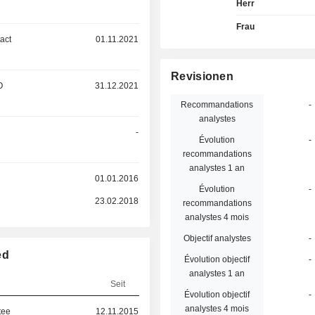
Herr
Frau
act
01.11.2021
Revisionen
O
31.12.2021
Recommandations
-
analystes
-
Évolution
-
recommandations
analystes 1 an
01.01.2016
Évolution
-
23.02.2018
recommandations
analystes 4 mois
Objectif analystes
-
ed
Évolution objectif
-
analystes 1 an
Seit
Évolution objectif
-
analystes 4 mois
tee
12.11.2015