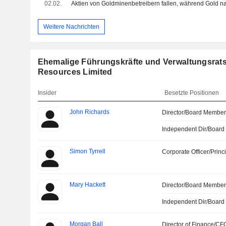
02.02.
Weitere Nachrichten
Ehemalige Führungskräfte und Verwaltungsratsm
Resources Limited
Insider
Besetzte Positionen
John Richards
Director/Board Membe
Independent Dir/Boar
Simon Tyrrell
Corporate Officer/Princ
Mary Hackett
Director/Board Membe
Independent Dir/Boar
Morgan Ball
Director of Finance/CF