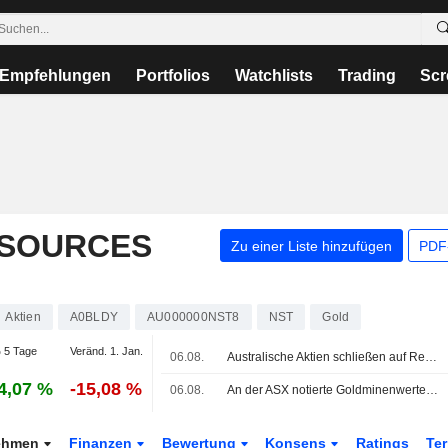
Empfehlungen
Portfolios
Watchlists
Trading
Scr
ESOURCES
Zu einer Liste hinzufügen
PDF-
Aktien
A0BLDY
AU000000NST8
NST
Gold
 5 Tage
Veränd. 1. Jan.
06.08.
Australische Aktien schließen auf Rekordniveau: Anleger suchen Schutz vor KI-Volatilität
4,07 %
-15,08 %
06.08.
An der ASX notierte Goldminenwerte legen zu, da Goldpreise ihre Gewinne ausbauen
ehmen
Finanzen
Bewertung
Konsens
Ratings
Te