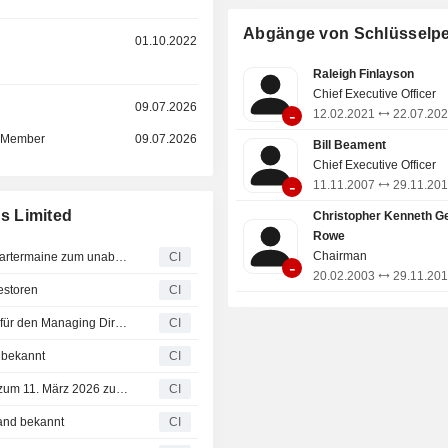
befinden sich in der Nähe der Stadt 
Boulder, etwa 600 Kilometer (km) ö
Abgänge von Schlüsselp
01.10.2022
Perth in Westaustralien. Die KCG
umfassen den Fimiston-Tagebau (S
Raleigh Finlayson
den Mt. Charlotte-Untertagebau 
Chief Executive Officer
Aufbereitungsanlagen in Fimiston und
r
09.07.2026
-
12.02.2021
22.07.20
Thunderbox-Betriebe (TBO) befind
d Member
09.07.2026
vielversprechenden Yandal-Gürt
Bill Beament
Agnew-Wiluna-Gürtel in den nord
Chief Executive Officer
Goldfeldern von Westaustralien.
-
11.11.2007
29.11.20
s Limited
Christopher Kenneth G
Rowe
Chairman
Northern Star Resources Ltd gibt Ernennung von Jeff Quartermaine zum unabhängigen, nicht geschäftsführenden Director bekannt, wirksam ab 9. Juli 2026
CI
-
20.02.2003
29.11.20
vestoren
CI
Northern Star Resources Limited kündigt Nachfolgeplan für den Managing Director an
CI
 bekannt
CI
Torque Metals Limited ernennt Craig Jones mit Wirkung zum 11. März 2026 zum Chief Executive Officer
CI
tand bekannt
CI