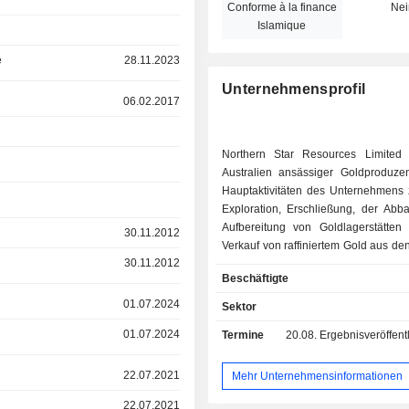
Conforme à la finance
Nei
Islamique
e
28.11.2023
Unternehmensprofil
06.02.2017
Northern Star Resources Limited 
Australien ansässiger Goldproduze
Hauptaktivitäten des Unternehmens 
Exploration, Erschließung, der Abb
Aufbereitung von Goldlagerstätten
30.11.2012
Verkauf von raffiniertem Gold aus de
30.11.2012
in Yandal und Kalgoorlie in Westaus
Beschäftigte
aus dem Betrieb in Pogo in Alaska, 
Exploration von Goldlagerst
01.07.2024
Sektor
Westaustralien, im Northern Territ
01.07.2024
Termine
20.08.
Ergebnisveröffentlichung - 
Alaska. Zu seinen Geschäftsbereich
KCGM, die Kalgoorlie-Betriebe, Ca
Pogo, Jundee, Thunderbox und Explor
22.07.2021
Mehr Unternehmensinformationen
Kalgoorlie Consolidated Gold Mi
22.07.2021