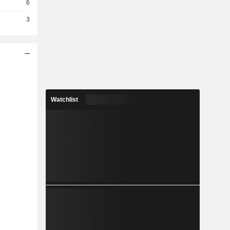
6
3
Watchlist