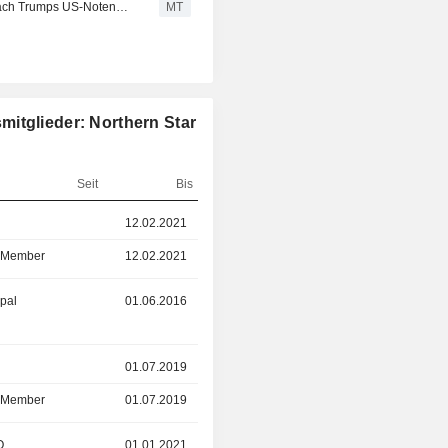
Aktien von Goldminenbetreibern fallen, während Gold nach Trumps US-Notenbank-Nominierung einbricht
MT
itglieder: Northern Star
Seit
Bis
r
12.02.2021
31.07.2024
d Member
12.02.2021
31.07.2024
ipal
01.06.2016
01.10.2022
r
01.07.2019
22.08.2022
d Member
01.07.2019
22.08.2022
O
01.01.2021
31.12.2021