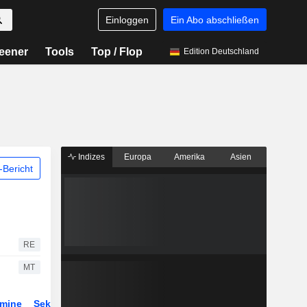
Einloggen
Ein Abo abschließen
eener
Tools
Top / Flop
Edition Deutschland
Indizes
Europa
Amerika
Asien
Bericht
RE
MT
rmine
Sektor
Derivate
ETFs