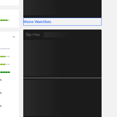
Meine Watchlists
Top / Flop
n
n
n