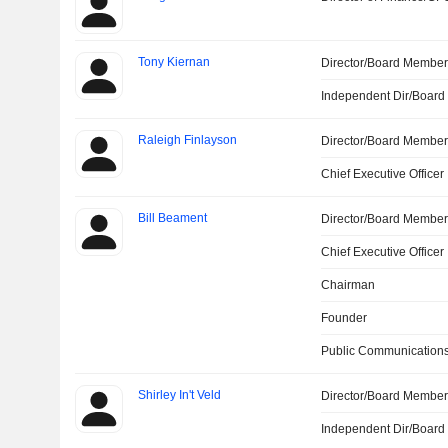
Tony Kiernan
Director/Board Membe
Independent Dir/Boar
Raleigh Finlayson
Director/Board Membe
Chief Executive Officer
Bill Beament
Director/Board Membe
Chief Executive Officer
Chairman
Founder
Public Communications
Shirley In't Veld
Director/Board Membe
Independent Dir/Boar