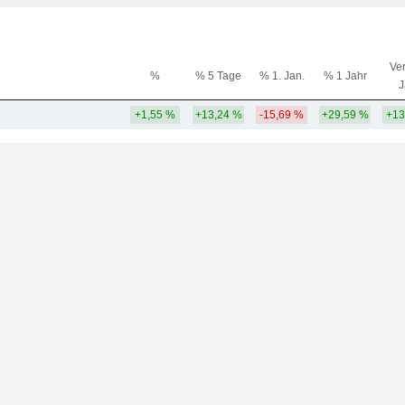
Ver
%
% 5 Tage
% 1. Jan.
% 1 Jahr
J
+1,55 %
+13,24 %
-15,69 %
+29,59 %
+13