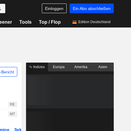
Einloggen
Ein Abo abschließen
eener
Tools
Top / Flop
Edition Deutschland
Indizes
Europa
Amerika
Asien
Bericht
RE
MT
rmine
Sektor
Derivate
ETFs