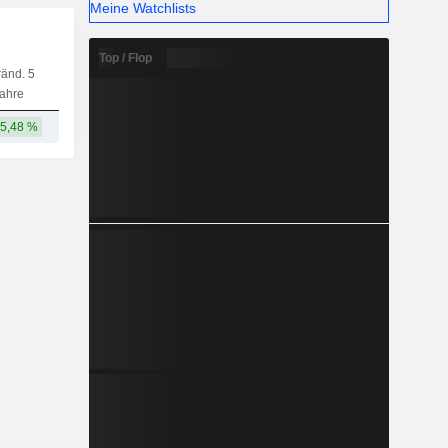
Meine Watchlists
Top / Flop
änd. 5
Kap.
KF
MF
LF
ahre
5,48 %
22,23 Mrd.