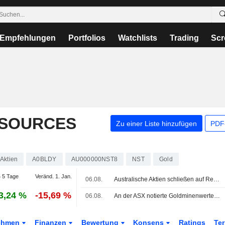
Empfehlungen
Portfolios
Watchlists
Trading
Scr
ESOURCES
Zu einer Liste hinzufügen
PDF-
Aktien
A0BLDY
AU000000NST8
NST
Gold
 5 Tage
Veränd. 1. Jan.
06.08.
Australische Aktien schließen auf Rekordniveau: Anleger suchen Schutz vor KI-Volatilität
3,24 %
-15,69 %
06.08.
An der ASX notierte Goldminenwerte legen zu, da Goldpreise ihre Gewinne ausbauen
ehmen
Finanzen
Bewertung
Konsens
Ratings
Te