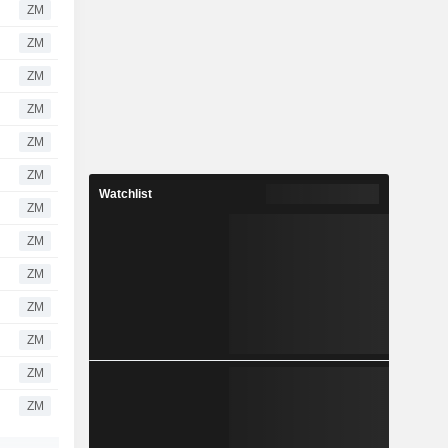
ZM
ZM
ZM
ZM
ZM
ZM
Watchlist
ZM
ZM
ZM
ZM
ZM
ZM
ZM