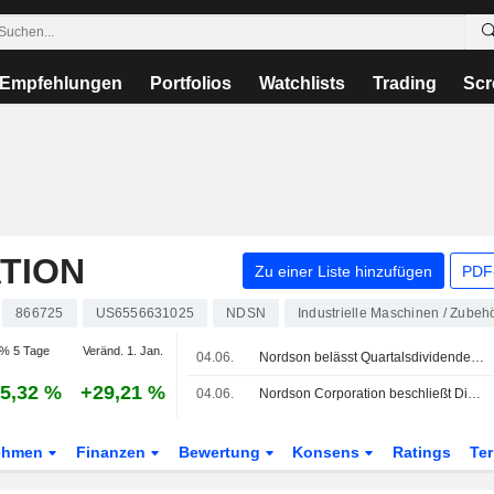
Empfehlungen
Portfolios
Watchlists
Trading
Scr
TION
Zu einer Liste hinzufügen
PDF-
866725
US6556631025
NDSN
Industrielle Maschinen / Zubeh
% 5 Tage
Veränd. 1. Jan.
04.06.
Nordson belässt Quartalsdividende bei 0,82 $ je Aktie; Auszahlung am 6. Juli an die zum 18. Juni eingetragenen Aktionäre
5,32 %
+29,21 %
04.06.
Nordson Corporation beschließt Dividende für das dritte Quartal des Geschäftsjahres 2026, zahlbar am 6. Juli 2026
ehmen
Finanzen
Bewertung
Konsens
Ratings
Te