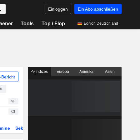
Einloggen
Ein Abo abschließen
eener
Tools
Top / Flop
Edition Deutschland
Indizes
Europa
Amerika
Asien
Bericht
ör
MT
CI
rmine
Sektor
Derivate
ETFs