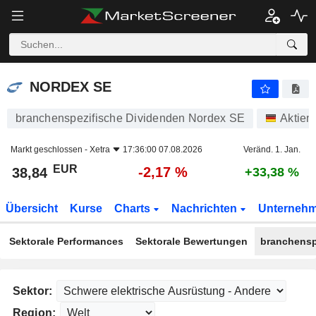
NORDEX SE
38,84
€
-2,17 %
NORDEX SE
branchenspezifische Dividenden Nordex SE
Aktien
Markt geschlossen -
Xetra
17:36:00 07.08.2026
Veränd. 1. Jan.
EUR
-2,17 %
38,84
+33,38 %
Übersicht
Kurse
Charts
Nachrichten
Unterneh
Sektorale Performances
Sektorale Bewertungen
branchensp
Sektor:
Region: