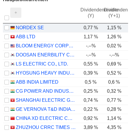
Dividendenrendite
Dividendenre
(Y)
(Y+1)
NORDEX SE
0,77 %
1,15 %
ABB LTD
1,17 %
1,26 %
BLOOM ENERGY CORPORATION
-.--%
0,02 %
DOOSAN ENERBILITY CO., LTD.
-.--%
-.--%
LS ELECTRIC CO., LTD.
0,55 %
0,69 %
HYOSUNG HEAVY INDUSTRIES CORPORATION
0,39 %
0,52 %
ABB INDIA LIMITED
0,5 %
0,6 %
CG POWER AND INDUSTRIAL SOLUTIONS LIMITED
0,25 %
0,32 %
SHANGHAI ELECTRIC GROUP COMPANY LIMITED
0,74 %
0,77 %
GE VERNOVA T&D INDIA LIMITED
0,22 %
0,28 %
CHINA XD ELECTRIC CO., LTD
0,92 %
1,14 %
ZHUZHOU CRRC TIMES ELECTRIC CO., LTD.
3,89 %
4,35 %