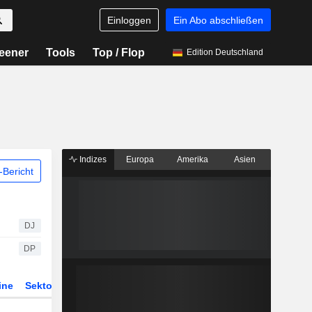
Einloggen
Ein Abo abschließen
eener
Tools
Top / Flop
Edition Deutschland
Indizes
Europa
Amerika
Asien
Bericht
DJ
DP
ine
Sektor
Derivate
ETFs