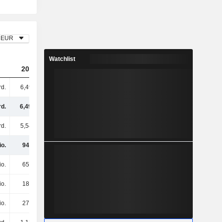
EUR
Watchlist
2023
2024
2025
rd.
6,49 Mrd.
7,3 Mrd.
7,55 Mrd.
rd.
6,49 Mrd.
7,3 Mrd.
7,55 Mrd.
rd.
5,54 Mrd.
5,8 Mrd.
5,55 Mrd.
io.
946 Mio.
1,49 Mrd.
2 Mrd.
io.
658 Mio.
759 Mio.
856 Mio.
io.
188 Mio.
181 Mio.
181 Mio.
io.
279 Mio.
386 Mio.
412 Mio.