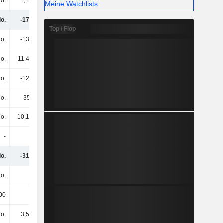
rd.
1,13 Mrd.
1,33 Mrd.
1,45 Mrd.
Meine Watchlists
io.
-179 Mio.
170 Mio.
551 Mio.
Top / Flop
io.
-135 Mio.
-111 Mio.
-95,08 Mio.
io.
11,43 Mio.
17,39 Mio.
27,56 Mio.
io.
-124 Mio.
-93,42 Mio.
-67,52 Mio.
io.
-356.000
-424.000
-2,93 Mio.
io.
-10,16 Mio.
-41,33 Mio.
-69,71 Mio.
-
0
-2000
-
io.
-313 Mio.
34,38 Mio.
411 Mio.
io.
-
-
-
00
-
-
-150.000
io.
3,55 Mio.
-12,86 Mio.
-31,81 Mio.