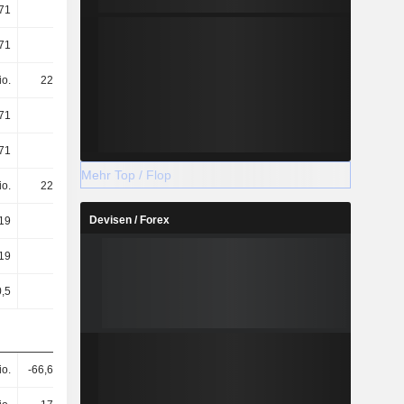
,71
-1,33
0,04
1,16
,71
-1,33
0,04
1,16
io.
228 Mio.
236 Mio.
236 Mio.
,71
-1,33
0,04
1,13
,71
-1,33
0,04
1,13
Mehr Top / Flop
io.
228 Mio.
236 Mio.
259 Mio.
Devisen / Forex
,19
-0,86
0,09
1,09
,19
-0,86
0,09
0,99
0,5
0,5
0,5
0,5
io.
-66,66 Mio.
275 Mio.
651 Mio.