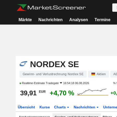
Märkte
Nachrichten
Analysen
Termine
NORDEX SE
Gewinn- und Verlustrechnung Nordex SE
Aktien
A
Realtime-Estimate
Tradegate
16:54:18 06.08.2026
% 
39,91
+4,70 %
EUR
+0
Übersicht
Kurse
Charts
Nachrichten
Untern