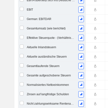
EBITA übersetzt sich ins Deutsche als "Ergebnis vor Zinsen, Steuern und Abschreibungen".
EBIT
German: EBITDAR
Gesamtumsatz (wie berichtet)
Effektive Steuerquote - (Verhältniszahl)
Aktuelle Inlandsteuern
Aktuelle ausländische Steuern
Gesamtlaufende Steuern
Gesamte aufgeschobene Steuern
Normalisiertes Nettoeinkommen
Zinsen auf langfristige Schulden
Nicht zahlungswirksame Rentenaufwendungen