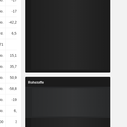
io.
-175 Mio.
174 Mio.
562 Mio.
io.
-179 Mio.
170 Mio.
551 Mio.
io.
-42,25 Mio.
302 Mio.
681 Mio.
rd.
6,55 Mrd.
7 Mrd.
7,75 Mrd.
71
2,52
59,2
27,65
io.
15,19 Mio.
11,11 Mio.
9,83 Mio.
io.
35,78 Mio.
26,75 Mio.
35,08 Mio.
io.
50,97 Mio.
37,86 Mio.
44,91 Mio.
Rohstoffe
io.
-58,81 Mio.
-25,12 Mio.
59,96 Mio.
io.
-196 Mio.
21,54 Mio.
257 Mio.
io.
6,8 Mio.
8,33 Mio.
8,24 Mio.
00
34.000
29.000
27.000