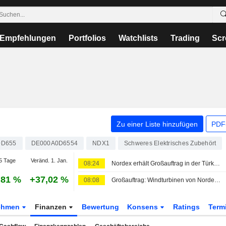
Empfehlungen
Portfolios
Watchlists
Trading
Scr
Zu einer Liste hinzufügen
PDF-
0D655
DE000A0D6554
NDX1
Schweres Elektrisches Zubehört
5 Tage
Veränd. 1. Jan.
08:24
Nordex erhält Großauftrag in der Türkei über 525 MW
,81 %
+37,02 %
08:08
Großauftrag: Windturbinen von Nordex bleiben in der Türkei gefragt
ehmen
Finanzen
Bewertung
Konsens
Ratings
Term