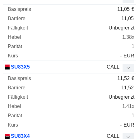
11,05
€
11,05
Unbegrenzt
1.38x
1
-
EUR
SU83X5
CALL
11,52
€
11,52
Unbegrenzt
1.41x
1
-
EUR
SU83X4
CALL