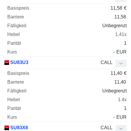
11,58
€
11,58
Unbegrenzt
1.41x
1
-
EUR
SU83U3
CALL
11,40
€
11,40
Unbegrenzt
1.4x
1
-
EUR
SU83X6
CALL