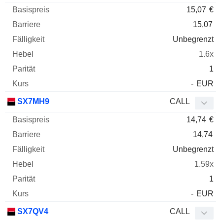
15,07
€
15,07
Unbegrenzt
1.6x
1
-
EUR
SX7MH9
CALL
14,74
€
14,74
Unbegrenzt
1.59x
1
-
EUR
SX7QV4
CALL