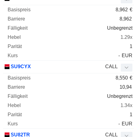
8,962
€
8,962
Unbegrenzt
1.29x
1
-
EUR
SU9CYX
CALL
8,550
€
10,94
Unbegrenzt
1.34x
1
-
EUR
SU82TR
CALL