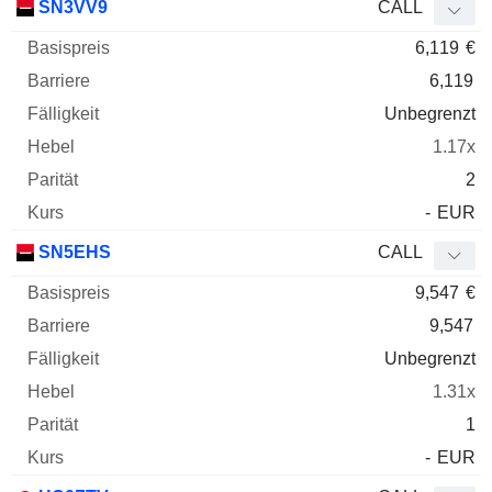
SN3VV9
CALL
6,119
€
6,119
Unbegrenzt
1.17x
2
-
EUR
SN5EHS
CALL
9,547
€
9,547
Unbegrenzt
1.31x
1
-
EUR