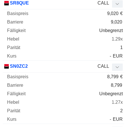
SR8QUE
CALL
9,020
€
9,020
Unbegrenzt
1.29x
1
-
EUR
SN0ZC2
CALL
8,799
€
8,799
Unbegrenzt
1.27x
2
-
EUR