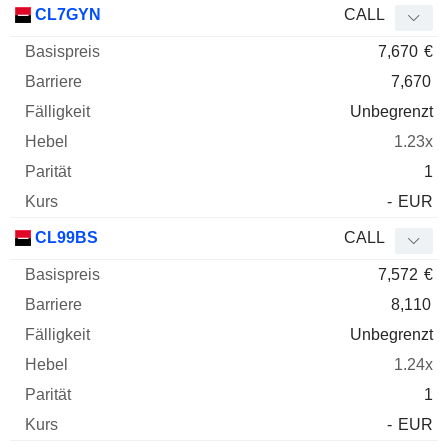
CL7GYN
CALL
7,670
€
7,670
Unbegrenzt
1.23x
1
-
EUR
CL99BS
CALL
7,572
€
8,110
Unbegrenzt
1.24x
1
-
EUR