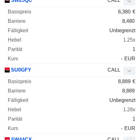
SW25QC
CALL
6,380
€
8,480
Unbegrenzt
1.25x
1
-
EUR
SU0GFY
CALL
8,889
€
8,889
Unbegrenzt
1.28x
1
-
EUR
SW44CX
CALL