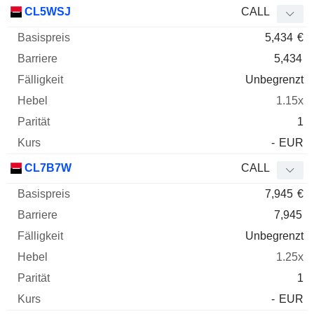
Basispreis
Barriere
Fälligkeit
Elastizität
CL5WSJ
CALL
WKN
Typ
Paritä
5,434
€
5,434
Unbegrenzt
1.15x
1
-
EUR
CL7B7W
CALL
7,945
€
7,945
Unbegrenzt
1.25x
1
-
EUR