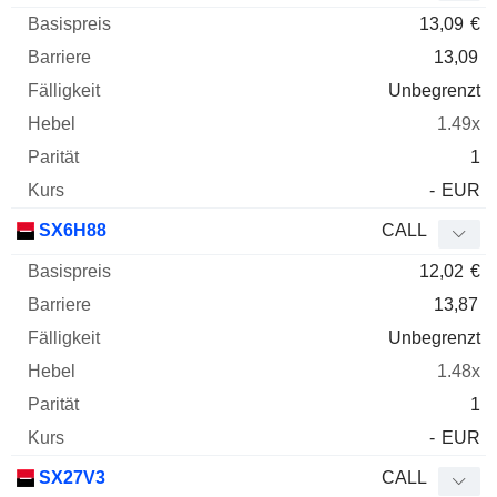
13,09
€
13,09
Unbegrenzt
1.49x
1
-
EUR
SX6H88
CALL
12,02
€
13,87
Unbegrenzt
1.48x
1
-
EUR
SX27V3
CALL