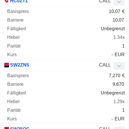
HC0ZTZ
CALL
10,07
€
10,07
Unbegrenzt
1.34x
1
-
EUR
SW2ZN5
CALL
7,270
€
9,670
Unbegrenzt
1.29x
1
-
EUR