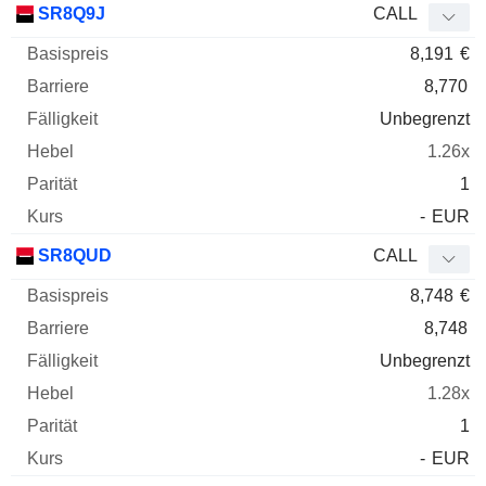
SR8Q9J
CALL
8,191
€
8,770
Unbegrenzt
1.26x
1
-
EUR
SR8QUD
CALL
8,748
€
8,748
Unbegrenzt
1.28x
1
-
EUR