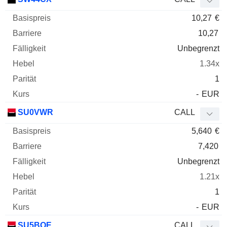
10,27
€
10,27
Unbegrenzt
1.34x
1
-
EUR
SU0VWR
CALL
5,640
€
7,420
Unbegrenzt
1.21x
1
-
EUR
SU5BQE
CALL