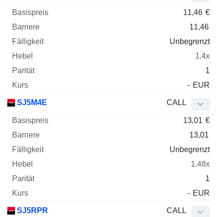
11,46
€
11,46
Unbegrenzt
1.4x
1
-
EUR
SJ5M4E
CALL
13,01
€
13,01
Unbegrenzt
1.48x
1
-
EUR
SJ5RPR
CALL