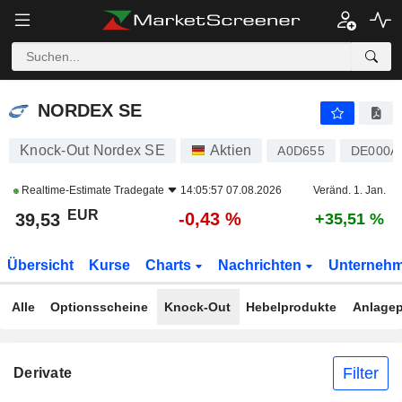
NORDEX SE
39,53
€
-0,43 %
NORDEX SE
Knock-Out Nordex SE
Aktien
A0D655
DE000A
Realtime-Estimate
Tradegate
14:05:57 07.08.2026
Veränd. 1. Jan.
EUR
-0,43 %
39,53
+35,51 %
Übersicht
Kurse
Charts
Nachrichten
Unterneh
Alle
Optionsscheine
Knock-Out
Hebelprodukte
Anlagep
Filter
Derivate