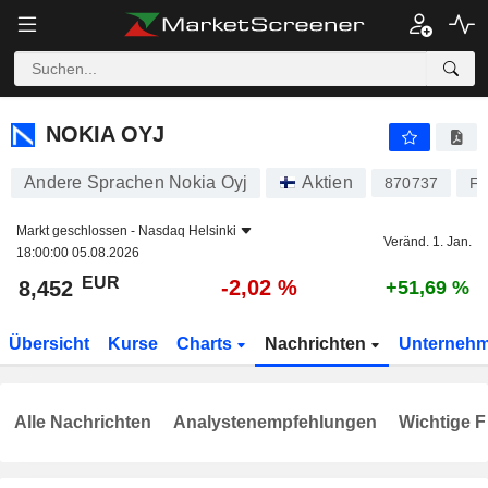
NOKIA OYJ
8,452
€
-2,02 %
NOKIA OYJ
Andere Sprachen Nokia Oyj
Aktien
870737
FI
Markt geschlossen -
Nasdaq Helsinki
Veränd. 1. Jan.
18:00:00 05.08.2026
EUR
-2,02 %
8,452
+51,69 %
Übersicht
Kurse
Charts
Nachrichten
Unterneh
Alle Nachrichten
Analystenempfehlungen
Wichtige F