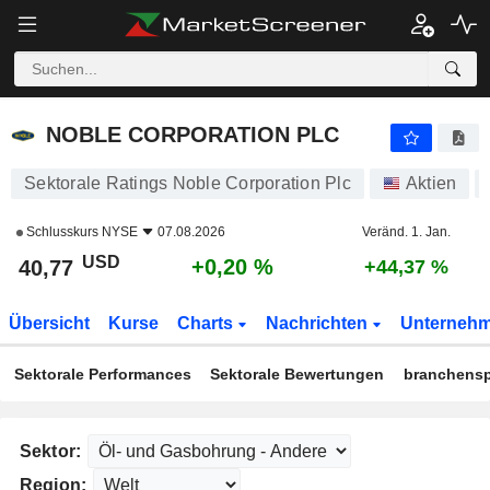
NOBLE CORPORATION PLC
40,77
$
+0,20 %
NOBLE CORPORATION PLC
Sektorale Ratings Noble Corporation Plc
Aktien
Schlusskurs
NYSE
07.08.2026
Veränd. 1. Jan.
USD
+0,20 %
40,77
+44,37 %
Übersicht
Kurse
Charts
Nachrichten
Unterneh
Sektorale Performances
Sektorale Bewertungen
branchensp
Sektor:
Region: