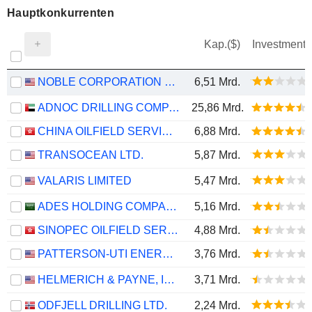
Hauptkonkurrenten
Kap.($)
Investment
NOBLE CORPORATION PLC
6,51 Mrd.
ADNOC DRILLING COMPANY
25,86 Mrd.
CHINA OILFIELD SERVICES LIMITED
6,88 Mrd.
TRANSOCEAN LTD.
5,87 Mrd.
VALARIS LIMITED
5,47 Mrd.
ADES HOLDING COMPANY
5,16 Mrd.
SINOPEC OILFIELD SERVICE CORPORATION
4,88 Mrd.
PATTERSON-UTI ENERGY, INC.
3,76 Mrd.
HELMERICH & PAYNE, INC.
3,71 Mrd.
ODFJELL DRILLING LTD.
2,24 Mrd.