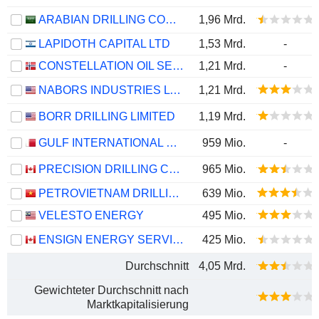
ARABIAN DRILLING COMPANY
1,96 Mrd.
LAPIDOTH CAPITAL LTD
1,53 Mrd.
-
CONSTELLATION OIL SERVICES HOLDING S.A.
1,21 Mrd.
-
NABORS INDUSTRIES LTD.
1,21 Mrd.
BORR DRILLING LIMITED
1,19 Mrd.
GULF INTERNATIONAL SERVICES Q.P.S.C.
959 Mio.
-
PRECISION DRILLING CORPORATION
965 Mio.
PETROVIETNAM DRILLING AND WELL SERVICES CORPORATION
639 Mio.
VELESTO ENERGY
495 Mio.
ENSIGN ENERGY SERVICES INC.
425 Mio.
Durchschnitt
4,05 Mrd.
Gewichteter Durchschnitt nach
Marktkapitalisierung