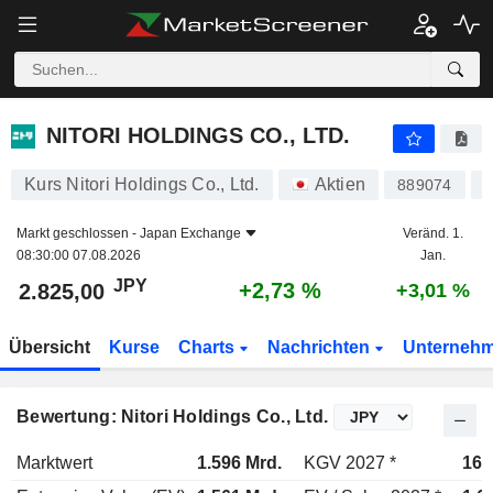
NITORI HOLDINGS CO., LTD.
2.825,00
¥
+2,73 %
NITORI HOLDINGS CO., LTD.
Kurs Nitori Holdings Co., Ltd.
Aktien
889074
J
Markt geschlossen -
Japan Exchange
Veränd. 1.
08:30:00 07.08.2026
Jan.
JPY
+2,73 %
2.825,00
+3,01 %
Übersicht
Kurse
Charts
Nachrichten
Unterneh
Bewertung: Nitori Holdings Co., Ltd.
Marktwert
1.596 Mrd.
KGV 2027 *
16,