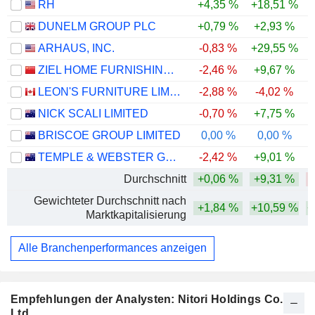
RH
+4,35 %
+18,51 %
DUNELM GROUP PLC
+0,79 %
+2,93 %
-
ARHAUS, INC.
-0,83 %
+29,55 %
-
ZIEL HOME FURNISHING TECHNOLOGY CO., LTD.
-2,46 %
+9,67 %
LEON'S FURNITURE LIMITED
-2,88 %
-4,02 %
-
NICK SCALI LIMITED
-0,70 %
+7,75 %
-
BRISCOE GROUP LIMITED
0,00 %
0,00 %
-
TEMPLE & WEBSTER GROUP LTD
-2,42 %
+9,01 %
-
Durchschnitt
+0,06 %
+9,31 %
-
Gewichteter Durchschnitt nach
+1,84 %
+10,59 %
+
Marktkapitalisierung
Alle Branchenperformances anzeigen
Empfehlungen der Analysten: Nitori Holdings Co.,
Ltd.