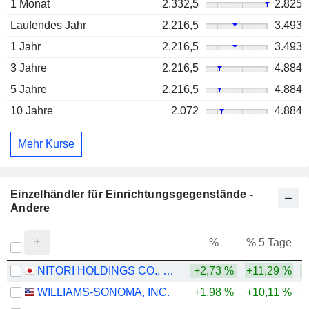
1 Monat
2.332,5
2.825
Laufendes Jahr
2.216,5
3.493
1 Jahr
2.216,5
3.493
3 Jahre
2.216,5
4.884
5 Jahre
2.216,5
4.884
10 Jahre
2.072
4.884
Mehr Kurse
Einzelhändler für Einrichtungsgegenstände -
Andere
%
% 5 Tage
%
NITORI HOLDINGS CO., LTD.
+2,73 %
+11,29 %
WILLIAMS-SONOMA, INC.
+1,98 %
+10,11 %
+