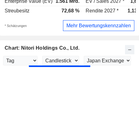
Enterprise Value (EV)
1.561 Mrd.
EV / Sales 2027 *
1,6
Streubesitz
72,68 %
Rendite 2027 *
1,13
Mehr Bewertungskennzahlen
* Schätzungen
Chart: Nitori Holdings Co., Ltd.