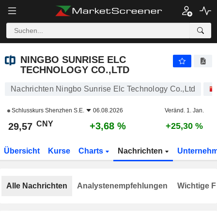
NINGBO SUNRISE ELC TECHNOLOGY CO.,LTD
29,57
¥
+3,68 %
NINGBO SUNRISE ELC
TECHNOLOGY CO.,LTD
Nachrichten Ningbo Sunrise Elc Technology Co.,Ltd
Schlusskurs
Shenzhen S.E.
06.08.2026
Veränd. 1. Jan.
CNY
+3,68 %
29,57
+25,30 %
Übersicht
Kurse
Charts
Nachrichten
Unterneh
Alle Nachrichten
Analystenempfehlungen
Wichtige F