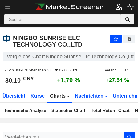
NINGBO SUNRISE ELC TECHNOLOGY CO.,LTD
30,10
¥
+1,79 %
NINGBO SUNRISE ELC
TECHNOLOGY CO.,LTD
Vergleichs-Chart Ningbo Sunrise Elc Technology Co.,Ltd
Schlusskurs
Shenzhen S.E.
07.08.2026
Veränd. 1. Jan.
CNY
+1,79 %
30,10
+27,54 %
Übersicht
Kurse
Charts
Nachrichten
Unterneh
Technische Analyse
Statischer Chart
Total Return-Chart
N