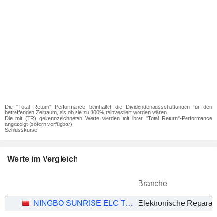
Die "Total Return" Performance beinhaltet die Dividendenausschüttungen für den
betreffenden Zeitraum, als ob sie zu 100% reinvestiert worden wären.
Die mit (TR) gekennzeichneten Werte werden mit ihrer "Total Return"-Performance
angezeigt (sofern verfügbar)
Schlusskurse
Werte im Vergleich
Branche
NINGBO SUNRISE ELC TECHNOLOGY CO.,LTD
Elektronische Reparat