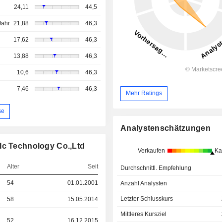
24,11
44,5
Jahr
21,88
46,3
17,62
46,3
13,88
46,3
10,6
46,3
7,46
46,3
Mehr Ratings
se
Analystenschätzungen
lc Technology Co.,Ltd
Verkaufen
Ka
Alter
Seit
Durchschnittl. Empfehlung
54
01.01.2001
Anzahl Analysten
Letzter Schlusskurs
58
15.05.2014
Mittleres Kursziel
52
16.12.2015