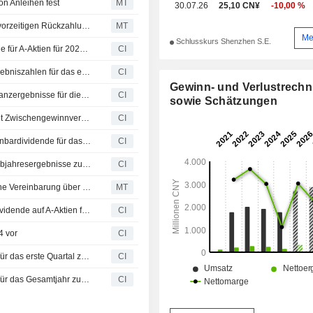
on Anleihen fest
MT
30.07.26
25,10 CN¥
-10,00 %
Ningbo Sunrise Elc Technology: Vorstand übt Recht zur vorzeitigen Rückzahlung von Wandelanleihen aus
MT
Me
Schlusskurs Shenzhen S.E.
Ningbo Sunrise Elc Technology Co.,Ltd kündigt Dividende für A-Aktien für 2025 an, zahlbar am 26. Mai 2026
CI
Ningbo Sunrise Elc Technology Co.,Ltd veröffentlicht Ergebniszahlen für das erste Quartal zum 31. März 2026
CI
Gewinn- und Verlustrech
Ningbo Sunrise Elc Technology Co.,Ltd veröffentlicht Finanzergebnisse für die ersten neun Monate bis zum 30. September 2025
CI
sowie Schätzungen
Ningbo Zhongrui Precise Technology Co., Ltd. genehmigt Zwischengewinnverteilungsplan für 2025
CI
Ningbo Sunrise Elc Technology Co., Ltd schlägt Zwischenbardividende für das Jahr 2025 vor
CI
Ningbo Sunrise Elc Technology Co.,Ltd veröffentlicht Halbjahresergebnisse zum 30. Juni 2025
CI
Ningbo Sunrise Elc Technology unterzeichnet strategische Vereinbarung über flüssiggekühlte Server
MT
Ningbo Sunrise Elc Technology Co.,Ltd genehmigt Bardividende auf A-Aktien für das Jahr 2024
CI
4 vor
CI
Ningbo Sunrise Elc Technology Co.,Ltd gibt Ergebnisse für das erste Quartal zum 31. März 2025 bekannt
CI
Ningbo Sunrise Elc Technology Co.,Ltd gibt Ergebnisse für das Gesamtjahr zum 31. Dezember 2024 bekannt
CI