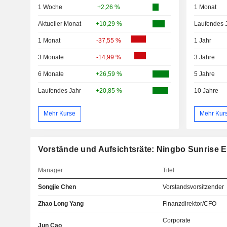
1 Woche
+2,26 %
1 Monat
Aktueller Monat
+10,29 %
Laufendes 
1 Monat
-37,55 %
1 Jahr
3 Monate
-14,99 %
3 Jahre
6 Monate
+26,59 %
5 Jahre
Laufendes Jahr
+20,85 %
10 Jahre
Mehr Kurse
Mehr Kur
Vorstände und Aufsichtsräte: Ningbo Sunrise E
Manager
Titel
Songjie Chen
Vorstandsvorsitzender
Zhao Long Yang
Finanzdirektor/CFO
Corporate
Jun Cao