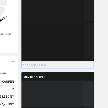
Mehr Top / Flop
ufen
Devisen / Forex
KAUFEN
2
28,52
CNY
27,75
CNY