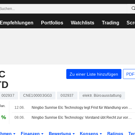
Empfehlungen
Portfolios
Watchlists
Trading
Scr
C
Zu einer Liste hinzufügen
PDF-
TD
002937
CNE100003GG3
002937
elektr. Büroausstattung
Jan.
12.06.
Ningbo Sunrise Elc Technology legt Frist für Wandlung von Anleihen fest
5 %
08.06.
Ningbo Sunrise Elc Technology: Vorstand übt Recht zur vorzeitigen Rückzahlung von Wandelanleihen aus
ehmen
Finanzen
Bewertung
Konsens
Ratings
Te