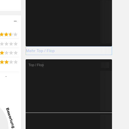
Mehr Top / Flop
Top / Flop
-