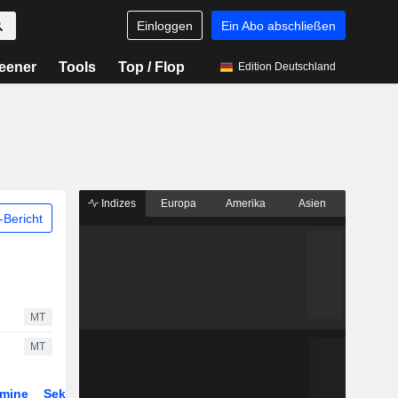
Einloggen
Ein Abo abschließen
eener
Tools
Top / Flop
Edition Deutschland
Indizes
Europa
Amerika
Asien
Bericht
MT
MT
rmine
Sektor