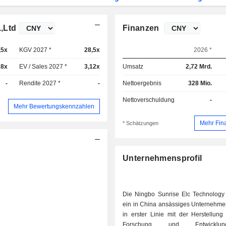
,Ltd
Finanzen
,5x
KGV 2027 *
28,5x
2026 *
28x
EV / Sales 2027 *
3,12x
Umsatz
2,72 Mrd.
-
Rendite 2027 *
-
Nettoergebnis
328 Mio.
Nettoverschuldung
-
Mehr Bewertungskennzahlen
Mehr Fin
* Schätzungen
Unternehmensprofil
Die Ningbo Sunrise Elc Technology 
ein in China ansässiges Unternehmen
in erster Linie mit der Herstellung
Forschung und Entwickl