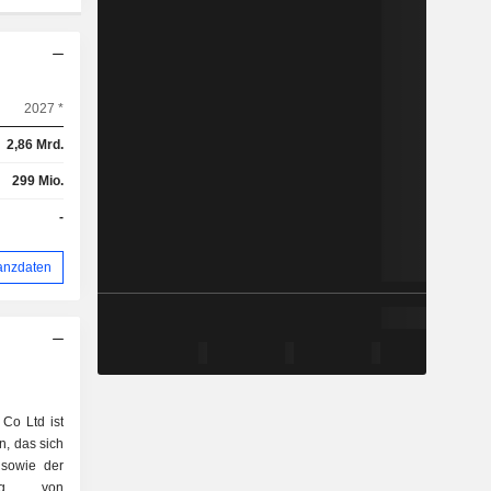
2027 *
2,86 Mrd.
299 Mio.
-
anzdaten
Co Ltd ist
, das sich
 sowie der
ung von