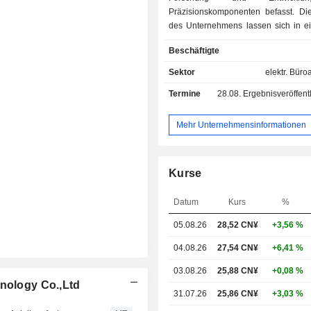
Präzisionskomponenten befasst. Di
des Unternehmens lassen sich in ei
Komponenten für elektrische S
Beschäftigte
Bereich der neuen Energien, ele
Komponenten für die Automobili
Sektor
elektr. Büro
Präzisionsbauteile und -komponenten
Termine
28.08.
Ergebnisveröffentlichun
Terminals sowie Präzisionsbaute
komponenten für die Unterhaltungs
unterteilen. Zu den Produkten zähle
Mehr Unternehmensinformationen
elektronische Steckverbinder, 
integrierte Spritzgussteile und F
Unternehmen vertreibt seine Produk
Kurse
heimischen Markt sowie auf ausl
Märkten.
Datum
Kurs
%
05.08.26
28,52 CN¥
+3,56 %
04.08.26
27,54 CN¥
+6,41 %
03.08.26
25,88 CN¥
+0,08 %
hnology Co.,Ltd
31.07.26
25,86 CN¥
+3,03 %