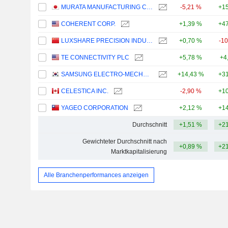
MURATA MANUFACTURING CO., LTD.
-5,21 %
+15
COHERENT CORP.
+1,39 %
+47
LUXSHARE PRECISION INDUSTRY CO., LTD.
+0,70 %
-1
TE CONNECTIVITY PLC
+5,78 %
+4
SAMSUNG ELECTRO-MECHANICS CO., LTD.
+14,43 %
+31
CELESTICA INC.
-2,90 %
+10
YAGEO CORPORATION
+2,12 %
+14
Durchschnitt
+1,51 %
+21
Gewichteter Durchschnitt nach
+0,89 %
+21
Marktkapitalisierung
Alle Branchenperformances anzeigen