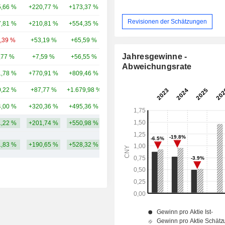
,66 %
+220,77 %
+173,37 %
90,44 Mrd.
Revisionen der Schätzungen
,81 %
+210,81 %
+554,35 %
64,21 Mrd.
0,39 %
+53,19 %
+65,59 %
63,62 Mrd.
Jahresgewinne -
,77 %
+7,59 %
+56,55 %
63,12 Mrd.
Abweichungsrate
,78 %
+770,91 %
+809,46 %
70,22 Mrd.
,22 %
+87,77 %
+1.679,98 %
41,71 Mrd.
,00 %
+320,36 %
+495,36 %
36,77 Mrd.
,22 %
+201,74 %
+550,98 %
73,14 Mrd.
,83 %
+190,65 %
+528,32 %