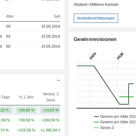
Abstand / Mittleres Kursziel
Alter
Seit
Analystenschätzungen
59
15.05.2014
ed
54
15.05.2014
Gewinnrevisionen
ed
50
15.05.2014
Veränd. 3
5 Tage
% 1 Jahr
Kap.($)
Jahre
,26 %
+60,86 %
+14,63 %
1,32 Mrd.
,59 %
+59,58 %
+294,59 %
212 Mrd.
,74 %
+225,58 %
+1.365,94 %
87,63 Mrd.