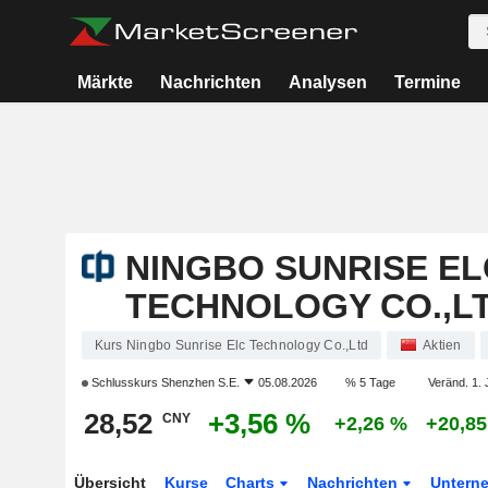
Märkte
Nachrichten
Analysen
Termine
NINGBO SUNRISE EL
TECHNOLOGY CO.,L
Kurs Ningbo Sunrise Elc Technology Co.,Ltd
Aktien
Schlusskurs
Shenzhen S.E.
05.08.2026
% 5 Tage
Veränd. 1. 
28,52
+3,56 %
CNY
+2,26 %
+20,8
Übersicht
Kurse
Charts
Nachrichten
Untern