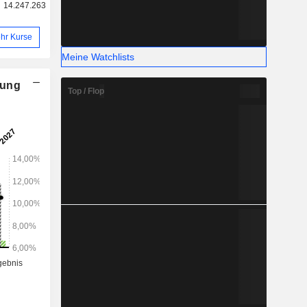
14.247.263
hr Kurse
Meine Watchlists
nung
Top / Flop