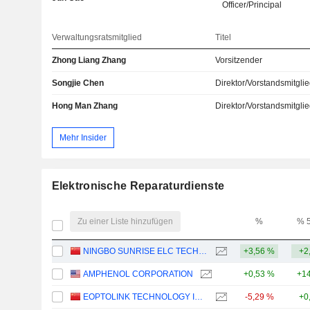
Officer/Principal
Verwaltungsratsmitglied
Titel
Zhong Liang Zhang
Vorsitzender
Songjie Chen
Direktor/Vorstandsmitgli
Hong Man Zhang
Direktor/Vorstandsmitgli
Mehr Insider
Elektronische Reparaturdienste
Zu einer Liste hinzufügen
%
% 
NINGBO SUNRISE ELC TECHNOLOGY CO.,LTD
+3,56 %
+2
AMPHENOL CORPORATION
+0,53 %
+14
EOPTOLINK TECHNOLOGY INC., LTD.
-5,29 %
+0