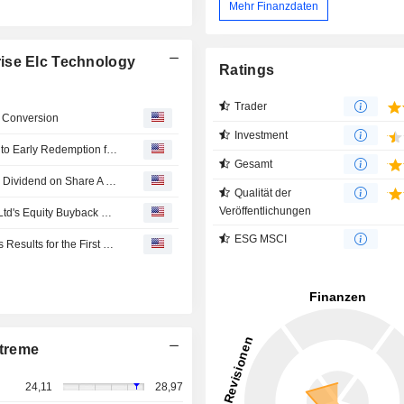
Mehr Finanzdaten
ise Elc Technology
Ratings
Trader
d Conversion
Investment
Ningbo Sunrise Elc Technology Directors Exercise Right to Early Redemption for Convertible Bonds
Gesamt
Ningbo Sunrise Elc Technology Co.,Ltd Announces Final Dividend on Share A for 2025, Payable on May 26, 2026
Qualität der
Veröffentlichungen
Tranche Update on Ningbo Sunrise Elc Technology Co.,Ltd's Equity Buyback Plan announced on April 12, 2025.
ESG MSCI
Ningbo Sunrise Elc Technology Co.,Ltd Reports Earnings Results for the First Quarter Ended March 31, 2026
treme
24,11
28,97