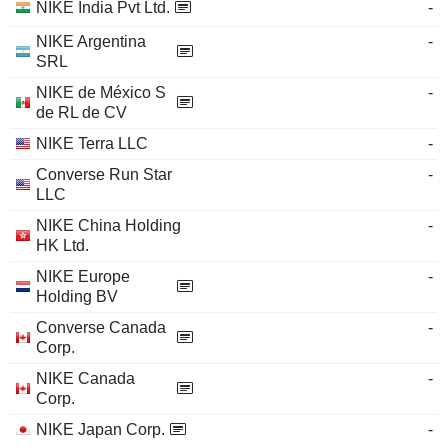
NIKE India Pvt Ltd.
-
NIKE Argentina
-
SRL
NIKE de México S
-
de RL de CV
NIKE Terra LLC
-
Converse Run Star
-
LLC
NIKE China Holding
-
HK Ltd.
NIKE Europe
-
Holding BV
Converse Canada
-
Corp.
NIKE Canada
-
Corp.
NIKE Japan Corp.
-