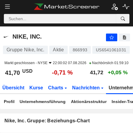
NIKE, INC.
41,70
$
-0,71 %
NIKE, INC.
Gruppe Nike, Inc.
Aktie
866993
US6541061031
Markt geschlossen -
NYSE
22:00:02 07.08.2026
Nachbörslich
01:59:10
USD
-0,71 %
41,70
41,72
+0,05 %
Übersicht
Kurse
Charts
Nachrichten
Unterneh
Profil
Unternehmensführung
Aktionärsstruktur
Insider-Tr
Nike, Inc. Gruppe: Beziehungs-Chart