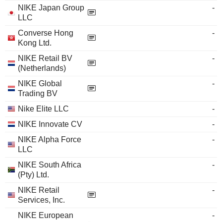
NIKE Japan Group
-
LLC
Converse Hong
-
Kong Ltd.
NIKE Retail BV
-
(Netherlands)
NIKE Global
-
Trading BV
Nike Elite LLC
-
NIKE Innovate CV
-
NIKE Alpha Force
-
LLC
NIKE South Africa
-
(Pty) Ltd.
NIKE Retail
-
Services, Inc.
NIKE European
-