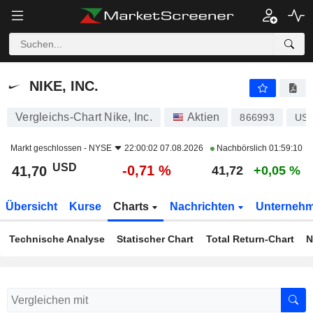
NIKE, INC.
41,70
$
-0,71 %
NIKE, INC.
Vergleichs-Chart Nike, Inc.
Aktien
866993
US6
Markt geschlossen -
NYSE
22:00:02 07.08.2026
Nachbörslich
01:59:10
USD
-0,71 %
41,70
41,72
+0,05 %
Übersicht
Kurse
Charts
Nachrichten
Unterneh
Technische Analyse
Statischer Chart
Total Return-Chart
N