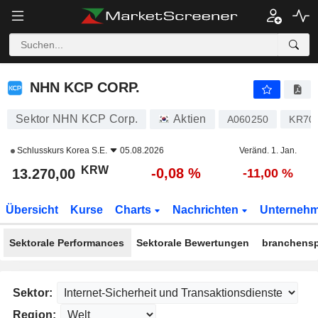
NHN KCP CORP.
13.270,00
₩
-0,08 %
NHN KCP CORP.
Sektor NHN KCP Corp.
Aktien
A060250
KR70
Schlusskurs
Korea S.E.
05.08.2026
Veränd. 1. Jan.
KRW
-0,08 %
13.270,00
-11,00 %
Übersicht
Kurse
Charts
Nachrichten
Unterneh
Sektorale Performances
Sektorale Bewertungen
branchensp
Sektor:
Region: