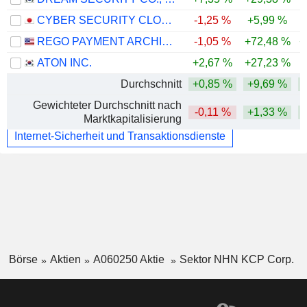
CYBER SECURITY CLOUD, INC.
-1,25 %
+5,99 %
REGO PAYMENT ARCHITECTURES, INC.
-1,05 %
+72,48 %
+
ATON INC.
+2,67 %
+27,23 %
Durchschnitt
+0,85 %
+9,69 %
Gewichteter Durchschnitt nach
-0,11 %
+1,33 %
Marktkapitalisierung
Internet-Sicherheit und Transaktionsdienste
Börse
Aktien
A060250 Aktie
Sektor NHN KCP Corp.