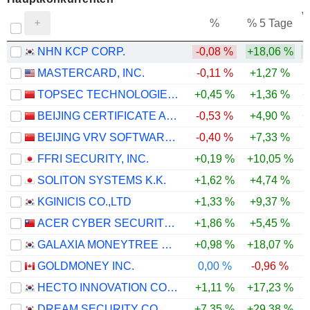
V
%
% 5 Tage
NHN KCP CORP.
-0,08 %
+18,06 %
MASTERCARD, INC.
-0,11 %
+1,27 %
TOPSEC TECHNOLOGIES GROUP INC.
+0,45 %
+1,36 %
+
BEIJING CERTIFICATE AUTHORITY CO.,LTD.
-0,53 %
+4,90 %
+
BEIJING VRV SOFTWARE CORPORATION LIMITED
-0,40 %
+7,33 %
FFRI SECURITY, INC.
+0,19 %
+10,05 %
SOLITON SYSTEMS K.K.
+1,62 %
+4,74 %
KGINICIS CO.,LTD
+1,33 %
+9,37 %
ACER CYBER SECURITY INC.
+1,86 %
+5,45 %
GALAXIA MONEYTREE CO., LTD.
+0,98 %
+18,07 %
GOLDMONEY INC.
0,00 %
-0,96 %
HECTO INNOVATION CO., LTD.
+1,11 %
+17,23 %
DREAM SECURITY CO., LTD.
+7,35 %
+29,38 %