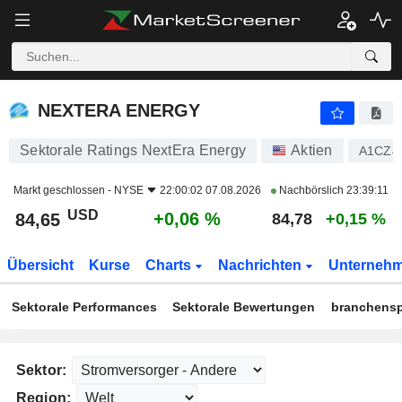
NEXTERA ENERGY
84,65
$
+0,06 %
NEXTERA ENERGY
Sektorale Ratings NextEra Energy
Aktien
A1CZ4
Markt geschlossen -
NYSE
22:00:02 07.08.2026
Nachbörslich
23:39:11
USD
+0,06 %
84,65
84,78
+0,15 %
Übersicht
Kurse
Charts
Nachrichten
Unterneh
Sektorale Performances
Sektorale Bewertungen
branchensp
Sektor:
Region: