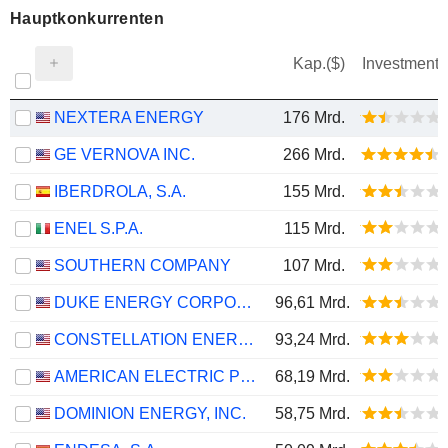
Hauptkonkurrenten
Kap.($)
Investment
NEXTERA ENERGY
176 Mrd.
GE VERNOVA INC.
266 Mrd.
IBERDROLA, S.A.
155 Mrd.
ENEL S.P.A.
115 Mrd.
SOUTHERN COMPANY
107 Mrd.
DUKE ENERGY CORPORATION
96,61 Mrd.
CONSTELLATION ENERGY CORPORATION
93,24 Mrd.
AMERICAN ELECTRIC POWER COMPANY, INC.
68,19 Mrd.
DOMINION ENERGY, INC.
58,75 Mrd.