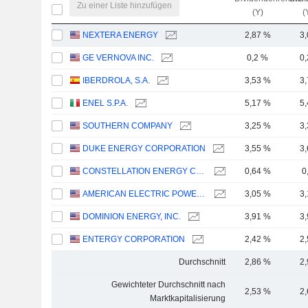
Zu einer Liste hinzufügen
(Y)
(
NEXTERA ENERGY
2,87 %
3
GE VERNOVA INC.
0,2 %
0
IBERDROLA, S.A.
3,53 %
3
ENEL S.P.A.
5,17 %
5
SOUTHERN COMPANY
3,25 %
3
DUKE ENERGY CORPORATION
3,55 %
3
CONSTELLATION ENERGY CORPORATION
0,64 %
0
AMERICAN ELECTRIC POWER COMPANY, INC.
3,05 %
3
DOMINION ENERGY, INC.
3,91 %
3
ENTERGY CORPORATION
2,42 %
2
Durchschnitt
2,86 %
2
Gewichteter Durchschnitt nach
2,53 %
2
Marktkapitalisierung