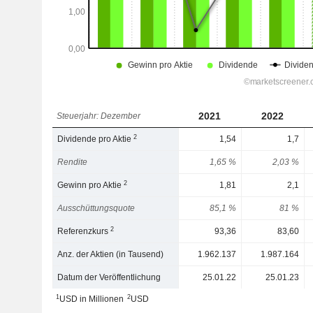
2021
2022
Steuerjahr: Dezember
2
Dividende pro Aktie
1,54
1,7
Rendite
1,65 %
2,03 %
2
Gewinn pro Aktie
1,81
2,1
Ausschüttungsquote
85,1 %
81 %
2
Referenzkurs
93,36
83,60
Anz. der Aktien (in Tausend)
1.962.137
1.987.164
Datum der Veröffentlichung
25.01.22
25.01.23
1
2
USD in Millionen
USD