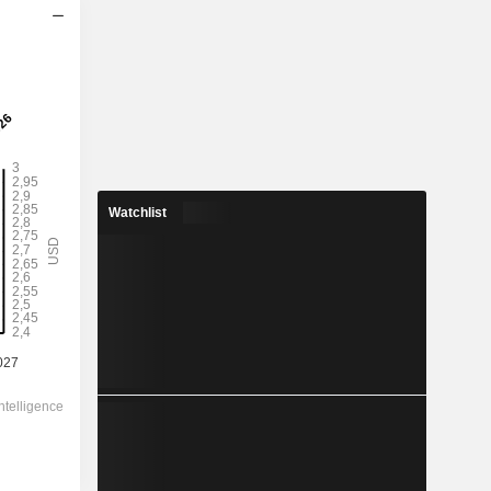
2028
Watchlist
2,756
3,21 %
4,739
58,1 %
85,91
-
-