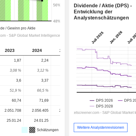
Dividende / Aktie (DPS) -
Entwicklung der
Analystenschätzungen
2023
2024
2025
2026
2027
1,87
2,24
2,27
2,466
2,611
3,08 %
3,12 %
2,83 %
2,87 %
3,04 %
3,6
3,37
3,3
4,026
4,384
51,9 %
66,5 %
68,8 %
61,3 %
59,6 %
60,74
71,69
80,28
85,91
85,91
2.051.708
2.056.405
2.082.610
2.085.803
-
25.01.24
24.01.25
27.01.26
-
-
Weitere Analystenrevisionen
Schätzungen