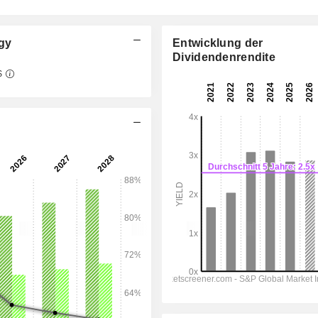
gy
Entwicklung der
Dividendenrendite
$
06:00