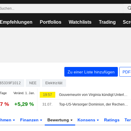
Empfehlungen
Portfolios
Watchlists
Trading
Scr
Zu einer Liste hinzufügen
PDF-
65339F1012
NEE
Elektrizität
Tage
Veränd. 1. Jan.
19:57
Gouverneurin von Virginia kündigt Unterlagen für Eingreifen in Dominion-NextEra-Fusion an
87 %
+5,29 %
31.07.
Top-US-Versorger Dominion, der Rechenzentren beliefert, übertrifft Gewinnschätzungen
ehmen
Finanzen
Bewertung
Konsens
Ratings
Te