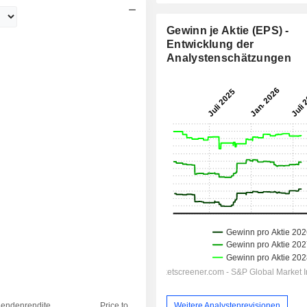
Gewinn je Aktie (EPS) -
Entwicklung der
Analystenschätzungen
Weitere Analystenrevisionen
dendenrendite
Price to
EV / Sales