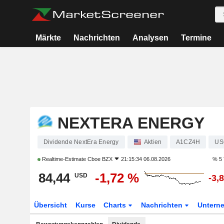
Märkte
Nachrichten
Analysen
Termine
NEXTERA ENERGY
Dividende NextEra Energy
Aktien
A1CZ4H
US
Realtime-Estimate
Cboe BZX
21:15:34 06.08.2026
% 5 
84,44
-1,72 %
USD
-3,
Übersicht
Kurse
Charts
Nachrichten
Untern