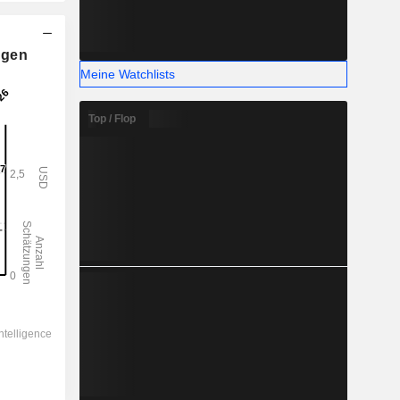
ngen
Meine Watchlists
Top / Flop