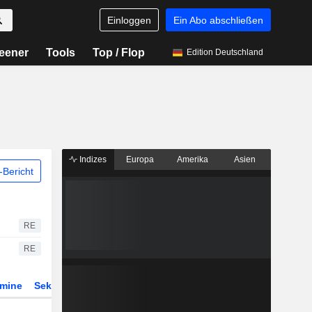
Einloggen
Ein Abo abschließen
eener
Tools
Top / Flop
Edition Deutschland
Indizes
Europa
Amerika
Asien
Bericht
RE
RE
rmine
Sektor
Derivate
ETFs