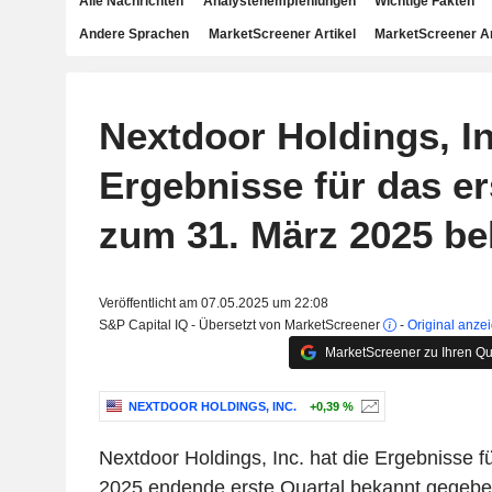
Alle Nachrichten
Analystenempfehlungen
Wichtige Fakten
Andere Sprachen
MarketScreener Artikel
MarketScreener A
Nextdoor Holdings, In
Ergebnisse für das er
zum 31. März 2025 be
Veröffentlicht am 07.05.2025 um 22:08
S&P Capital IQ - Übersetzt von MarketScreener
-
Original anze
MarketScreener zu Ihren Qu
NEXTDOOR HOLDINGS, INC.
+0,39 %
Nextdoor Holdings, Inc. hat die Ergebnisse 
2025 endende erste Quartal bekannt gegeben