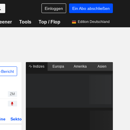
Einloggen
Ein Abo abschließen
eener
Tools
Top / Flop
Edition Deutschland
Indizes
Europa
Amerika
Asien
Bericht
ZM
ine
Sektor
Derivate
ETFs