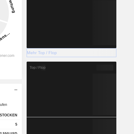
Mehr Top / Flop
Top / Flop
ufen
STOCKEN
5
2,550
USD