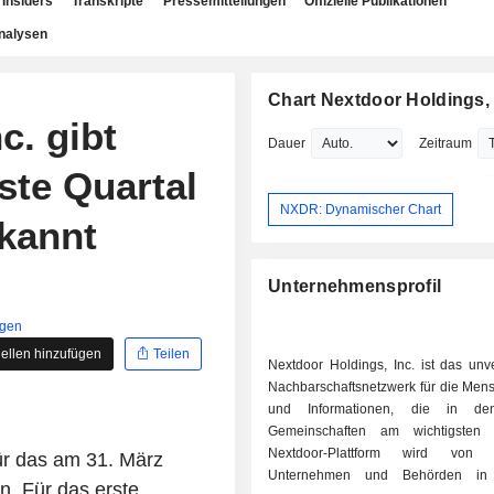
Insiders
Transkripte
Pressemitteilungen
Offizielle Publikationen
nalysen
Chart Nextdoor Holdings, 
c. gibt
Dauer
Zeitraum
ste Quartal
NXDR: Dynamischer Chart
kannt
Unternehmensprofil
igen
ellen hinzufügen
Teilen
Nextdoor Holdings, Inc. ist das unv
Nachbarschaftsnetzwerk für die Mens
und Informationen, die in de
Gemeinschaften am wichtigsten 
Nextdoor-Plattform wird von 
für das am 31. März
Unternehmen und Behörden in
. Für das erste