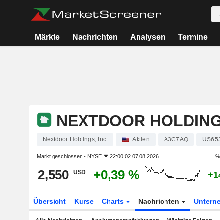
Märkte
Nachrichten
Analysen
Termine
NEXTDOOR HOLDINGS
Nextdoor Holdings, Inc.
Aktien
A3C7AQ
US65
Markt geschlossen -
NYSE
22:00:02 07.08.2026
%
2,550
+0,39 %
USD
+1
Übersicht
Kurse
Charts
Nachrichten
Untern