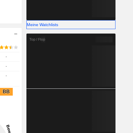
Meine Watchlists
Top / Flop
-
-
-
BB