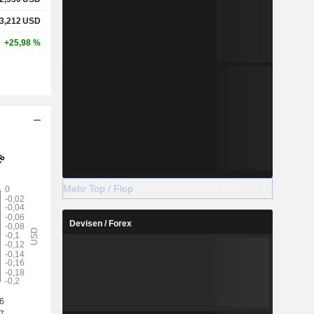
3,212
USD
+25,98 %
Mehr Top / Flop
Devisen / Forex