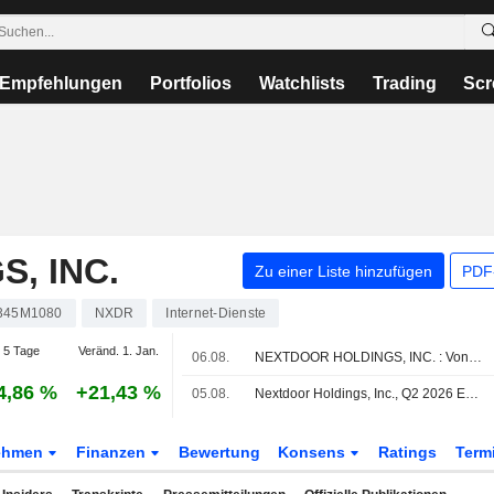
Empfehlungen
Portfolios
Watchlists
Trading
Scr
, INC.
Zu einer Liste hinzufügen
PDF-
345M1080
NXDR
Internet-Dienste
 5 Tage
Veränd. 1. Jan.
06.08.
NEXTDOOR HOLDINGS, INC. : Von B. Riley zum Kaufen aufgerüstet
4,86 %
+21,43 %
05.08.
Nextdoor Holdings, Inc., Q2 2026 Earnings Call, Aug 05, 2026
ehmen
Finanzen
Bewertung
Konsens
Ratings
Term