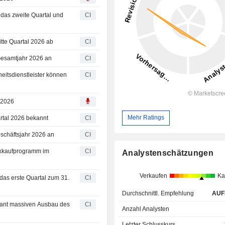
r das zweite Quartal und
CI
itte Quartal 2026 ab
CI
 Gesamtjahr 2026 an
CI
eitsdienstleister können
CI
, 2026
Mehr Ratings
artal 2026 bekannt
CI
schäftsjahr 2026 an
CI
ckkaufprogramm im
CI
Analystenschätzungen
Verkaufen
Ka
 das erste Quartal zum 31.
CI
Durchschnittl. Empfehlung
AUF
 plant massiven Ausbau des
CI
Anzahl Analysten
Letzter Schlusskurs