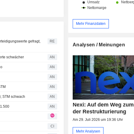
Mehr Finanzdaten
rteidigungswerte gefragt,
RE
Analysen / Meinungen
erte schwächer
AN
do
AN
AN
 STM
AN
ri; STM schwach
AN
Nexi: Auf dem Weg zum
51.500
AN
der Restrukturierung
Am 29. Juli 2026 um 19:36 Uhr
CI
Mehr Analysen