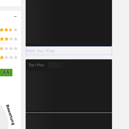
Mehr Top / Flop
Top / Flop
AA