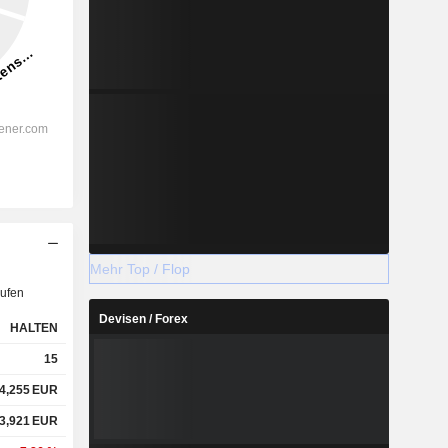
Mehr Top / Flop
ufen
Devisen / Forex
HALTEN
15
4,255
EUR
3,921
EUR