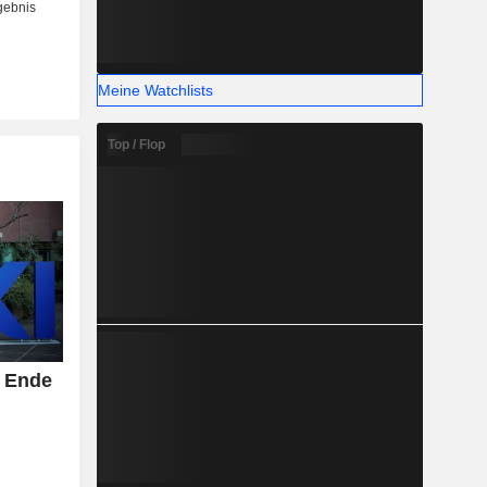
Meine Watchlists
Top / Flop
 Ende