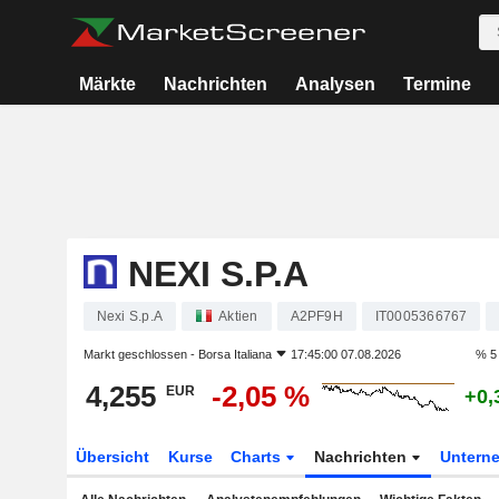
Märkte
Nachrichten
Analysen
Termine
NEXI S.P.A
Nexi S.p.A
Aktien
A2PF9H
IT0005366767
Markt geschlossen -
Borsa Italiana
17:45:00 07.08.2026
% 5
4,255
-2,05 %
EUR
+0,
Übersicht
Kurse
Charts
Nachrichten
Untern