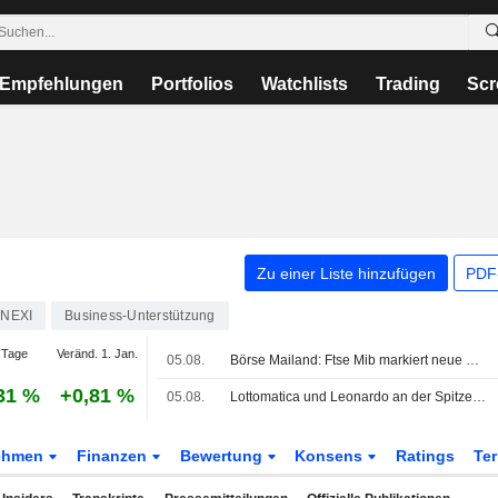
Empfehlungen
Portfolios
Watchlists
Trading
Scr
Zu einer Liste hinzufügen
PDF-
NEXI
Business-Unterstützung
 Tage
Veränd. 1. Jan.
05.08.
Börse Mailand: Ftse Mib markiert neue Rekordstände, Verteidigungswerte gefragt, Safilo springt an
31 %
+0,81 %
05.08.
Lottomatica und Leonardo an der Spitze im MIB; Luxuswerte schwächer
ehmen
Finanzen
Bewertung
Konsens
Ratings
Te