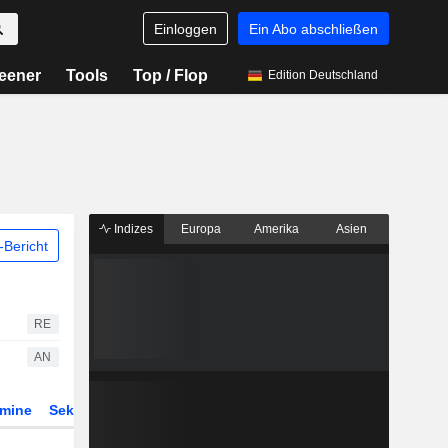
Einloggen
Ein Abo abschließen
eener
Tools
Top / Flop
Edition Deutschland
Indizes
Europa
Amerika
Asien
Bericht
RE
AN
rmine
Sektor
Derivate
ETFs