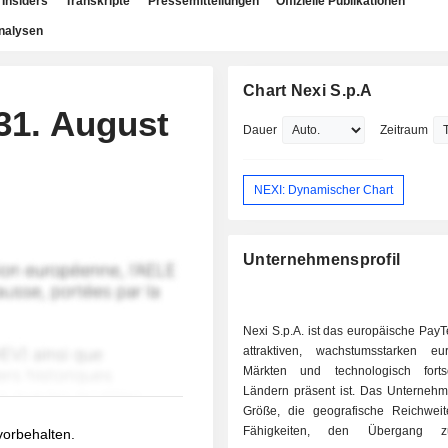
Insiders
Transkripte
Pressemitteilungen
Offizielle Publikationen
nalysen
Chart Nexi S.p.A
 31. August
Dauer
Zeitraum
NEXI: Dynamischer Chart
Unternehmensprofil
Nexi S.p.A. ist das europäische PayT
attraktiven, wachstumsstarken eu
Märkten und technologisch fortsch
Ländern präsent ist. Das Unternehm
Größe, die geografische Reichwei
Fähigkeiten, den Übergang 
 vorbehalten.