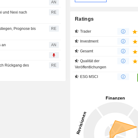
AN
ni und Nexi nach
RE
Ratings
stiegen, Prognose bis
RE
Trader
Investment
s an
AN
Gesamt
Qualität der
nach Rückgang des
RE
Veröffentlichungen
ESG MSCI