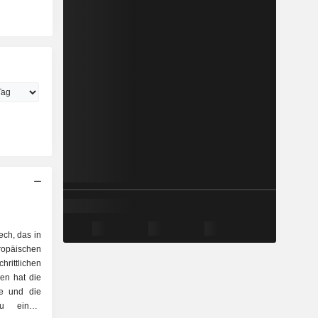
ech, das in
ropäischen
rittlichen
en hat die
te und die
zu einem