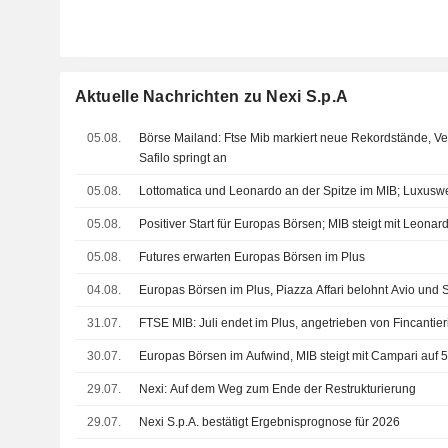
Aktuelle Nachrichten zu Nexi S.p.A
05.08.
Börse Mailand: Ftse Mib markiert neue Rekordstände, Ve
Safilo springt an
05.08.
Lottomatica und Leonardo an der Spitze im MIB; Luxusw
05.08.
Positiver Start für Europas Börsen; MIB steigt mit Leonar
05.08.
Futures erwarten Europas Börsen im Plus
04.08.
Europas Börsen im Plus, Piazza Affari belohnt Avio und
31.07.
FTSE MIB: Juli endet im Plus, angetrieben von Fincantie
30.07.
Europas Börsen im Aufwind, MIB steigt mit Campari auf 
29.07.
Nexi: Auf dem Weg zum Ende der Restrukturierung
29.07.
Nexi S.p.A. bestätigt Ergebnisprognose für 2026