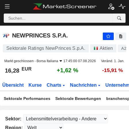
NEWPRINCES S.P.A.
16,28
€
+1,62 %
NEWPRINCES S.P.A.
Sektorale Ratings NewPrinces S.p.A.
Aktien
A2
Markt geschlossen -
Borsa Italiana
17:45:00 07.08.2026
Veränd. 1. Jan.
EUR
+1,62 %
16,28
-15,91 %
Übersicht
Kurse
Charts
Nachrichten
Unterneh
Sektorale Performances
Sektorale Bewertungen
branchensp
Sektor:
Region: