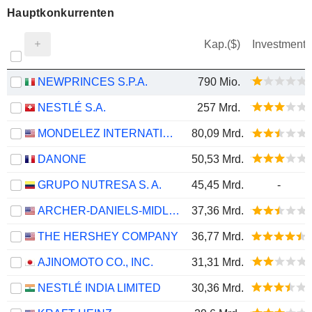
Hauptkonkurrenten
Kap.($)
Investment
NEWPRINCES S.P.A.
790 Mio.
NESTLÉ S.A.
257 Mrd.
MONDELEZ INTERNATIONAL, INC.
80,09 Mrd.
DANONE
50,53 Mrd.
GRUPO NUTRESA S. A.
45,45 Mrd.
-
ARCHER-DANIELS-MIDLAND COMPANY
37,36 Mrd.
THE HERSHEY COMPANY
36,77 Mrd.
AJINOMOTO CO., INC.
31,31 Mrd.
NESTLÉ INDIA LIMITED
30,36 Mrd.