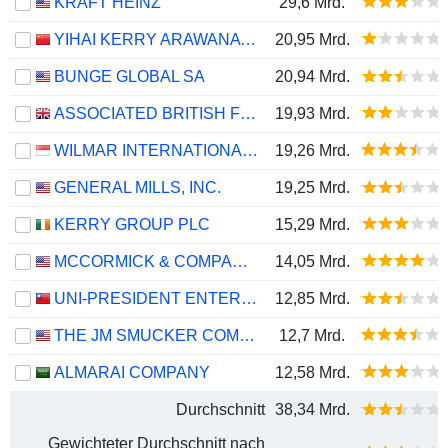
KRAFT HEINZ
29,6 Mrd.
YIHAI KERRY ARAWANA HOLDINGS CO., LTD
20,95 Mrd.
BUNGE GLOBAL SA
20,94 Mrd.
ASSOCIATED BRITISH FOODS PLC
19,93 Mrd.
WILMAR INTERNATIONAL LIMITED
19,26 Mrd.
GENERAL MILLS, INC.
19,25 Mrd.
KERRY GROUP PLC
15,29 Mrd.
MCCORMICK & COMPANY, INCORPORATED
14,05 Mrd.
UNI-PRESIDENT ENTERPRISES CORP.
12,85 Mrd.
THE JM SMUCKER COMPANY
12,7 Mrd.
ALMARAI COMPANY
12,58 Mrd.
Durchschnitt
38,34 Mrd.
Gewichteter Durchschnitt nach