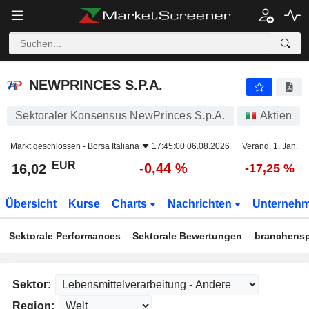
NEWPRINCES S.P.A.
16,02
€
-0,44 %
NEWPRINCES S.P.A.
Sektoraler Konsensus NewPrinces S.p.A.
Aktien
Markt geschlossen -
Borsa Italiana
17:45:00 06.08.2026
Veränd. 1. Jan.
EUR
-0,44 %
16,02
-17,25 %
Übersicht
Kurse
Charts
Nachrichten
Unterneh
Sektorale Performances
Sektorale Bewertungen
branchensp
Sektor:
Region: