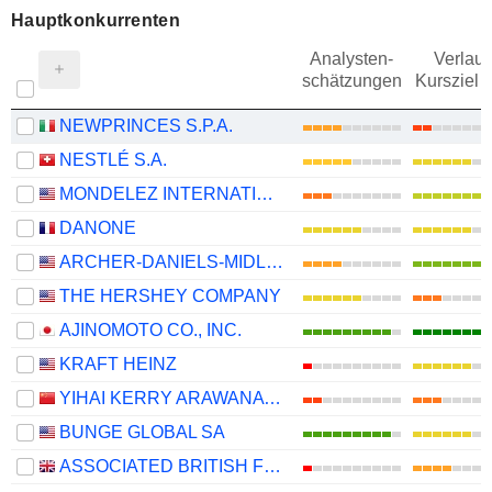
Hauptkonkurrenten
Analysten-
Verlauf
schätzungen
Kursziel 
NEWPRINCES S.P.A.
NESTLÉ S.A.
MONDELEZ INTERNATIONAL, INC.
DANONE
ARCHER-DANIELS-MIDLAND COMPANY
THE HERSHEY COMPANY
AJINOMOTO CO., INC.
KRAFT HEINZ
YIHAI KERRY ARAWANA HOLDINGS CO., LTD
BUNGE GLOBAL SA
ASSOCIATED BRITISH FOODS PLC