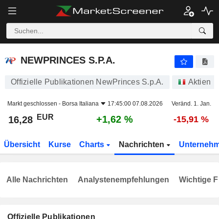
NEWPRINCES S.P.A.
16,28
€
+1,62 %
NEWPRINCES S.P.A.
Offizielle Publikationen NewPrinces S.p.A.
Aktien
Markt geschlossen -
Borsa Italiana
17:45:00 07.08.2026
Veränd. 1. Jan.
EUR
+1,62 %
16,28
-15,91 %
Übersicht
Kurse
Charts
Nachrichten
Unterneh
Alle Nachrichten
Analystenempfehlungen
Wichtige F
Offizielle Publikationen